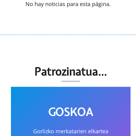
No hay noticias para esta página.
Patrozinatua…
GOSKOA
Gorlizko merkatarien elkartea