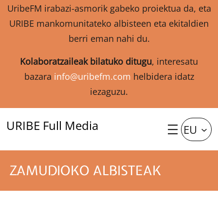
UribeFM irabazi-asmorik gabeko proiektua da, eta
URIBE mankomunitateko albisteen eta ekitaldien
berri eman nahi du.
Kolaboratzaileak bilatuko ditugu
, interesatu
bazara
info@uribefm.com
helbidera idatz
iezaguzu.
URIBE Full Media
EU
ZAMUDIOKO ALBISTEAK