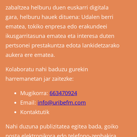
zabaltzea helburu duen euskarri digitala
gara, helburu hauek dituena: Udalen berri
ematea, tokiko enpresa edo erakundeei
ikusgarritasuna ematea eta interesa duten
pertsonei prestakuntza edota lankidetzarako
aukera ere ematea.
Kolaboratu nahi baduzu gurekin
harremanetan jar zaitezke:
Mugikorra:
663470924
Email:
info@uribefm.com
Kontaktutik
Nahi duzuna publizitatea egitea bada, goiko
posta elektronikora edo telefono-zenbakira