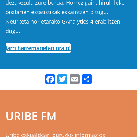
dezakezula zure burua. Horrez gain, hiruhileko
bisitarien estatistikak eskaintzen ditugu.
Neurketa horietarako GAnalytics 4 erabiltzen
dugu.
Jarri harremanetan orain!
Facebook
Twitter
Email
Share
URIBE FM
Uribe eskualdeari buruzko informazioa