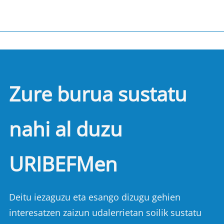
Zure burua sustatu
nahi al duzu
URIBEFMen
Deitu iezaguzu eta esango dizugu gehien
interesatzen zaizun udalerrietan soilik sustatu