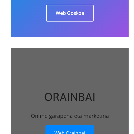
Web Goskoa
ORAINBAI
Online garapena eta marketina
Web Orainbai