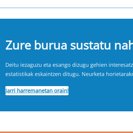
Zure burua sustatu na
Deitu iezaguzu eta esango dizugu gehien interesatze
estatistikak eskaintzen ditugu. Neurketa horietarak
Jarri harremanetan orain!