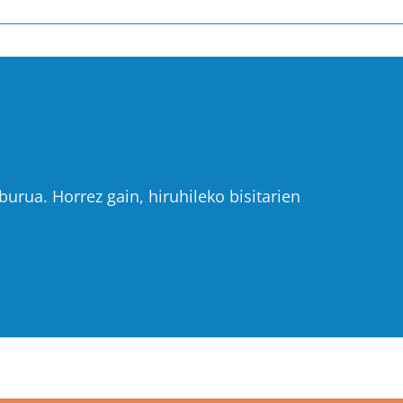
urua. Horrez gain, hiruhileko bisitarien