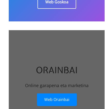
Web Goskoa
ORAINBAI
Online garapena eta marketina
Web Orainbai