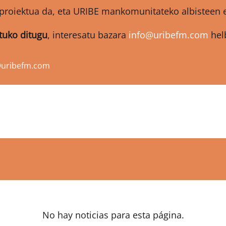
proiektua da, eta URIBE mankomunitateko albisteen et
atuko ditugu
, interesatu bazara
info@uribefm.com
helb
@uribefm.com
No hay noticias para esta página.