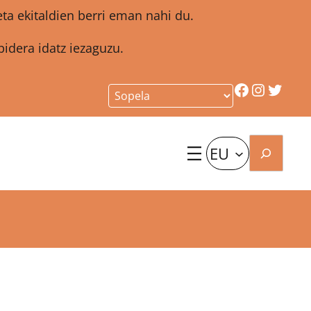
a ekitaldien berri eman nahi du.
idera idatz iezaguzu.
Facebook
Instagr
Twitt
Bilatu
EU