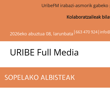
UribeFM irabazi-asmorik gabeko 
Kolaboratzaileak bil
|
|
663 470 924
info
2026eko abuztua 08, larunbata
URIBE Full Media
SOPELAKO ALBISTEAK