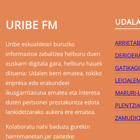
UDAL
URIBE FM
ARRIETA
B
Uribe eskualdeari buruzko
informazioa zabaltzea helburu duen
DERIO
ER
euskarri digitala gara, helburu hauek
GATIKA
G
dituena: Udalen berri ematea, tokiko
LEIOA
LE
enpresa edo erakundeei
ikusgarritasuna ematea eta interesa
MARURI-
duten pertsonei prestakuntza edota
PLENTZIA
lankidetzarako aukera ere ematea.
ZAMUDI
Kolaboratu nahi baduzu gurekin
harremanetan jar zaitezke: