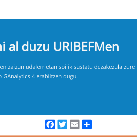
hi al duzu URIBEFMen
n zaizun udalerrietan soilik sustatu dezakezula zure b
o GAnalytics 4 erabiltzen dugu.
Facebook
Twitter
Email
Share