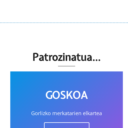
Patrozinatua…
GOSKOA
Gorlizko merkatarien elkartea