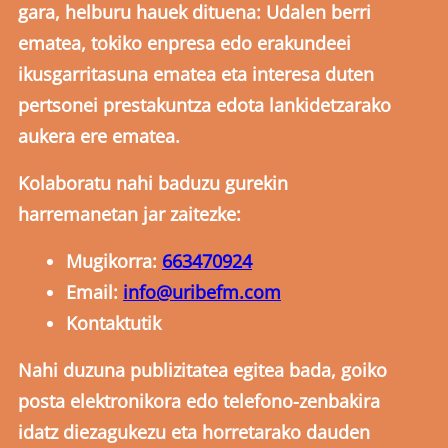
gara, helburu hauek dituena: Udalen berri
ematea, tokiko enpresa edo erakundeei
ikusgarritasuna ematea eta interesa duten
pertsonei prestakuntza edota lankidetzarako
aukera ere ematea.
Kolaboratu nahi baduzu gurekin
harremanetan jar zaitezke:
Mugikorra:
663470924
Email:
info@uribefm.com
Kontaktutik
Nahi duzuna publizitatea egitea bada, goiko
posta elektronikora edo telefono-zenbakira
idatz diezagukezu eta horretarako dauden