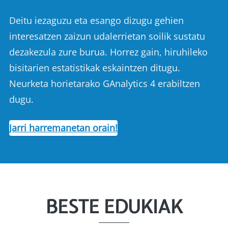
Deitu iezaguzu eta esango dizugu gehien
interesatzen zaizun udalerrietan soilik sustatu
dezakezula zure burua. Horrez gain, hiruhileko
bisitarien estatistikak eskaintzen ditugu.
Neurketa horietarako GAnalytics 4 erabiltzen
dugu.
Jarri harremanetan orain!
BESTE EDUKIAK