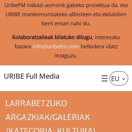
UribeFM irabazi-asmorik gabeko proiektua da, eta
URIBE mankomunitateko albisteen eta ekitaldien
berri eman nahi du.
Kolaboratzaileak bilatuko ditugu
, interesatu
bazara
info@uribefm.com
helbidera idatz
iezaguzu.
URIBE Full Media
EU
LARRABETZUKO
ARGAZKIAK/GALERIAK
(KATEGORIA: KULTURA)