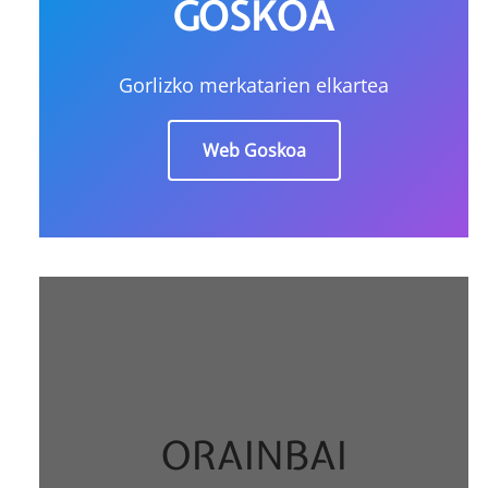
GOSKOA
Gorlizko merkatarien elkartea
Web Goskoa
ORAINBAI