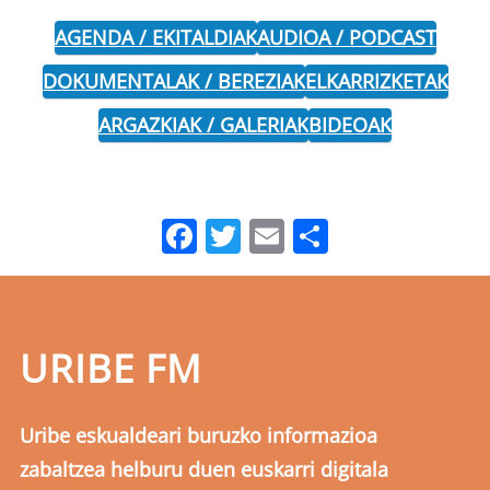
AGENDA / EKITALDIAK
AUDIOA / PODCAST
DOKUMENTALAK / BEREZIAK
ELKARRIZKETAK
ARGAZKIAK / GALERIAK
BIDEOAK
Facebook
Twitter
Email
Share
URIBE FM
Uribe eskualdeari buruzko informazioa
zabaltzea helburu duen euskarri digitala