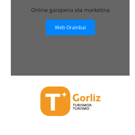
Online garapena eta marketina
Web Orainbai