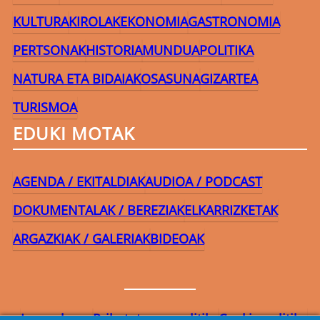
KULTURA
KIROLAK
EKONOMIA
GASTRONOMIA
PERTSONAK
HISTORIA
MUNDUA
POLITIKA
NATURA ETA BIDAIAK
OSASUNA
GIZARTEA
TURISMOA
EDUKI MOTAK
AGENDA / EKITALDIAK
AUDIOA / PODCAST
DOKUMENTALAK / BEREZIAK
ELKARRIZKETAK
ARGAZKIAK / GALERIAK
BIDEOAK
Lege-oharra
Pribatutasun-politika
Cookie politika