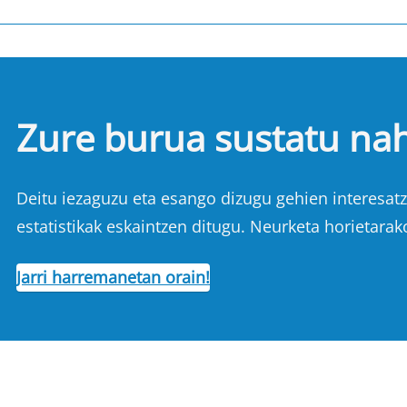
Zure burua sustatu na
Deitu iezaguzu eta esango dizugu gehien interesatze
estatistikak eskaintzen ditugu. Neurketa horietarak
Jarri harremanetan orain!