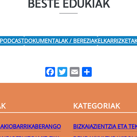
BESTE EDUKIAK
 PODCAST
DOKUMENTALAK / BEREZIAK
ELKARRIZKETA
Facebook
Twitter
Email
Share
AK
KATEGORIAK
AKIO
BARRIKA
BERANGO
BIZKAIA
ZIENTZIA ETA T