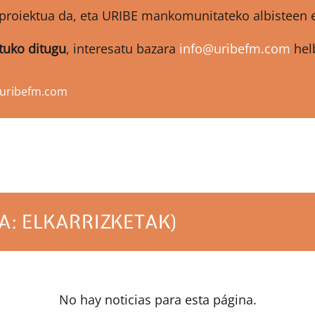
proiektua da, eta URIBE mankomunitateko albisteen et
atuko ditugu
, interesatu bazara
info@uribefm.com
helb
@uribefm.com
A: ELKARRIZKETAK)
No hay noticias para esta página.