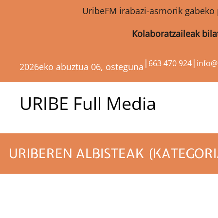
UribeFM irabazi-asmorik gabeko 
Kolaboratzaileak bil
|
|
663 470 924
info
2026eko abuztua 06, osteguna
URIBE Full Media
URIBEREN ALBISTEAK (KATEGORI