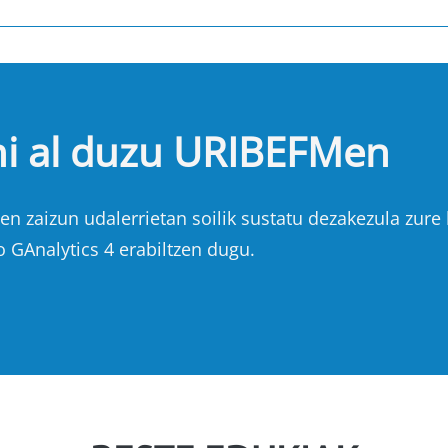
hi al duzu URIBEFMen
n zaizun udalerrietan soilik sustatu dezakezula zure b
o GAnalytics 4 erabiltzen dugu.