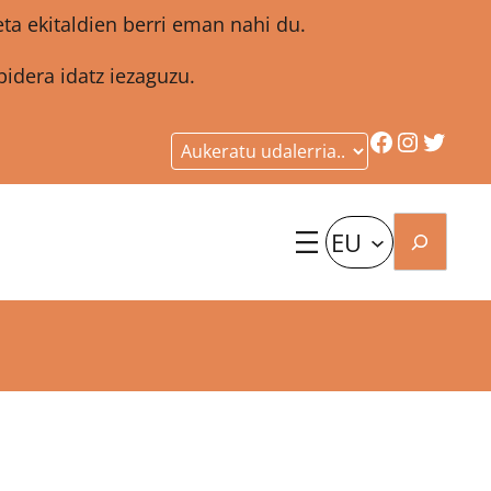
a ekitaldien berri eman nahi du.
idera idatz iezaguzu.
Facebook
Instagr
Twitt
Bilatu
EU