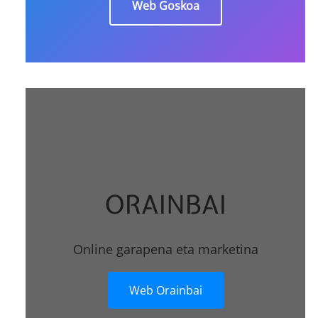
Web Goskoa
ORAINBAI
Online garapena eta marketina
Web Orainbai