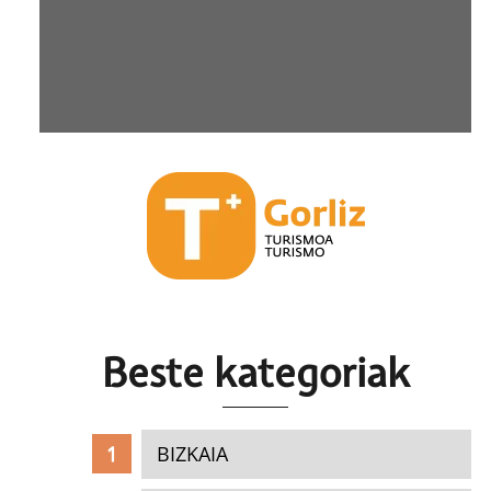
Beste k
ategoriak
BIZKAIA