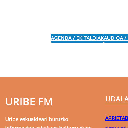
AGENDA / EKITALDIAK
AUDIOA /
UDAL
URIBE FM
ARRIETA
B
Uribe eskualdeari buruzko