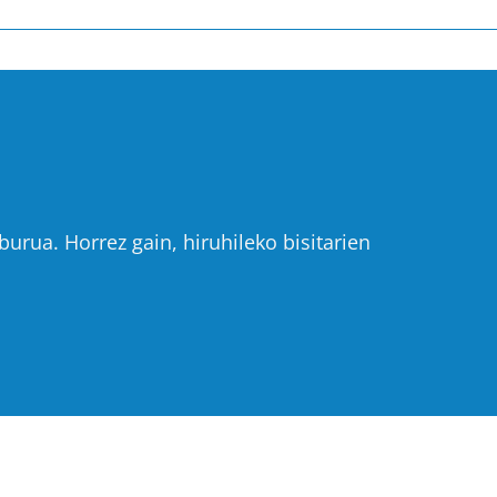
urua. Horrez gain, hiruhileko bisitarien