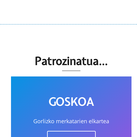
Patrozinatua…
GOSKOA
Gorlizko merkatarien elkartea