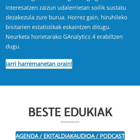
interesatzen zaizun udalerrietan soilik sustatu
dezakezula zure burua. Horrez gain, hiruhileko
bisitarien estatistikak eskaintzen ditugu.
Neurketa horietarako GAnalytics 4 erabiltzen
dugu.
Jarri harremanetan orain!
BESTE EDUKIAK
AGENDA / EKITALDIAK
AUDIOA / PODCAST