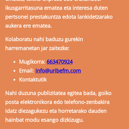
ikusgarritasuna ematea eta interesa duten
pertsonei prestakuntza edota lankidetzarako
aukera ere ematea.
Kolaboratu nahi baduzu gurekin
harremanetan jar zaitezke:
Mugikorra:
663470924
Email:
info@uribefm.com
Kontaktutik
Nahi duzuna publizitatea egitea bada, goiko
posta elektronikora edo telefono-zenbakira
idatz diezagukezu eta horretarako dauden
hainbat modu esango dizkizugu.