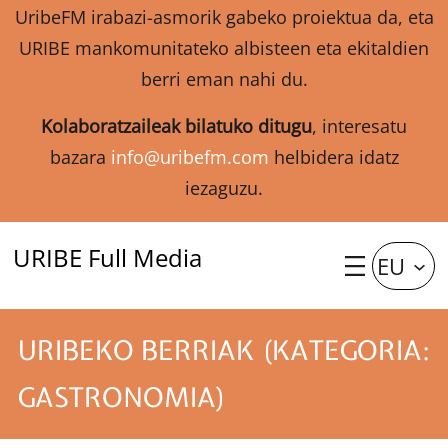
UribeFM irabazi-asmorik gabeko proiektua da, eta
URIBE mankomunitateko albisteen eta ekitaldien
berri eman nahi du.
Kolaboratzaileak bilatuko ditugu
, interesatu
bazara
info@uribefm.com
helbidera idatz
iezaguzu.
URIBE Full Media
EU
URIBEKO BERRIAK (KATEGORIA:
GASTRONOMIA)