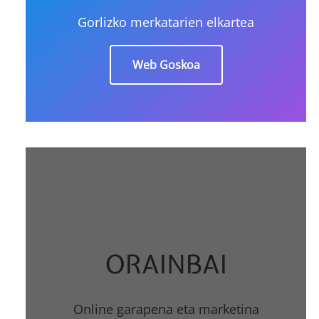
Gorlizko merkatarien elkartea
Web Goskoa
ORAINBAI
Online garapena eta marketina