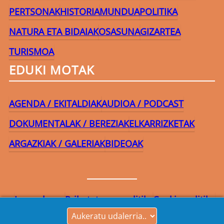
PERTSONAK
HISTORIA
MUNDUA
POLITIKA
NATURA ETA BIDAIAK
OSASUNA
GIZARTEA
TURISMOA
EDUKI MOTAK
AGENDA / EKITALDIAK
AUDIOA / PODCAST
DOKUMENTALAK / BEREZIAK
ELKARRIZKETAK
ARGAZKIAK / GALERIAK
BIDEOAK
Lege-oharra
Pribatutasun-politika
Cookie politika