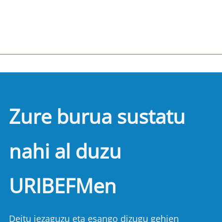
Zure burua sustatu
nahi al duzu
URIBEFMen
Deitu iezaguzu eta esango dizugu gehien