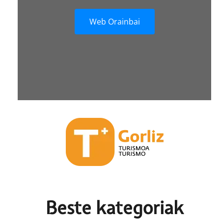
Web Orainbai
Beste k
ategoriak