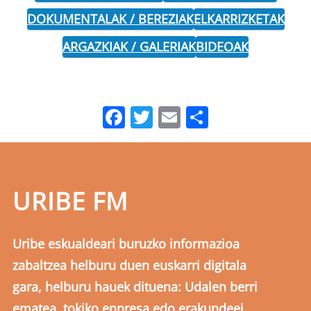
DOKUMENTALAK / BEREZIAK
ELKARRIZKETAK
ARGAZKIAK / GALERIAK
BIDEOAK
Facebook
Twitter
Email
Share
URIBE FM
Uribe eskualdeari buruzko informazioa
zabaltzea helburu duen euskarri digitala
gara, helburu hauek dituena: Udalen berri
ematea, tokiko enpresa edo erakundeei