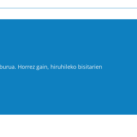
urua. Horrez gain, hiruhileko bisitarien