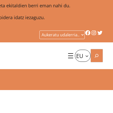
a ekitaldien berri eman nahi du.
idera idatz iezaguzu.
Facebook
Instagr
Twitt
Bilatu
EU