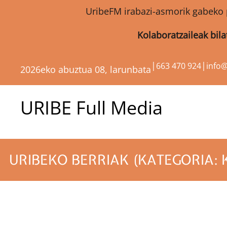
UribeFM irabazi-asmorik gabeko 
Kolaboratzaileak bil
|
|
663 470 924
info
2026eko abuztua 08, larunbata
URIBE Full Media
URIBEKO BERRIAK (KATEGORIA: 