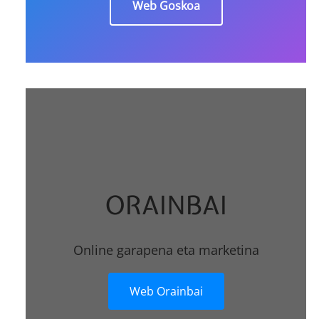
Web Goskoa
ORAINBAI
Online garapena eta marketina
Web Orainbai