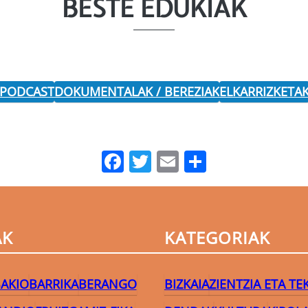
BESTE EDUKIAK
 PODCAST
DOKUMENTALAK / BEREZIAK
ELKARRIZKETA
Facebook
Twitter
Email
Share
AK
KATEGORIAK
AKIO
BARRIKA
BERANGO
BIZKAIA
ZIENTZIA ETA T