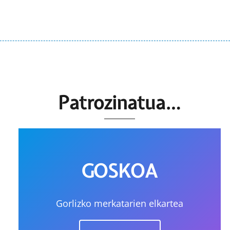
Patrozinatua…
GOSKOA
Gorlizko merkatarien elkartea