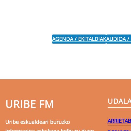
AGENDA / EKITALDIAK
AUDIOA /
UDAL
URIBE FM
ARRIETA
B
Uribe eskualdeari buruzko