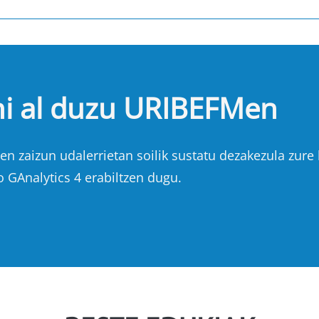
hi al duzu URIBEFMen
n zaizun udalerrietan soilik sustatu dezakezula zure b
o GAnalytics 4 erabiltzen dugu.