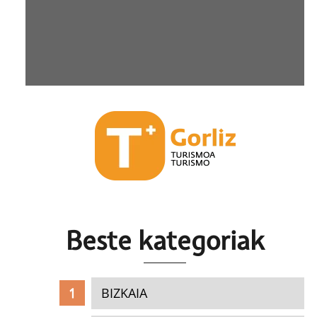
Beste k
ategoriak
BIZKAIA