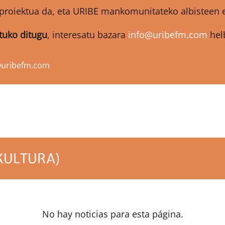
proiektua da, eta URIBE mankomunitateko albisteen et
atuko ditugu
, interesatu bazara
info@uribefm.com
helb
@uribefm.com
KULTURA)
No hay noticias para esta página.