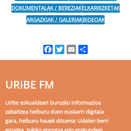
DOKUMENTALAK / BEREZIAK
ELKARRIZKETAK
ARGAZKIAK / GALERIAK
BIDEOAK
Facebook
Twitter
Email
Share
URIBE FM
Uribe eskualdeari buruzko informazioa
zabaltzea helburu duen euskarri digitala
gara, helburu hauek dituena: Udalen berri
ematea, tokiko enpresa edo erakundeei