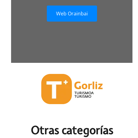
Web Orainbai
Otras c
ategorías