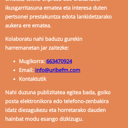
ikusgarritasuna ematea eta interesa duten
pertsonei prestakuntza edota lankidetzarako
aukera ere ematea.
Kolaboratu nahi baduzu gurekin
harremanetan jar zaitezke:
Mugikorra:
663470924
Email:
info@uribefm.com
Kontaktutik
Nahi duzuna publizitatea egitea bada, goiko
posta elektronikora edo telefono-zenbakira
idatz diezagukezu eta horretarako dauden
hainbat modu esango dizkizugu.