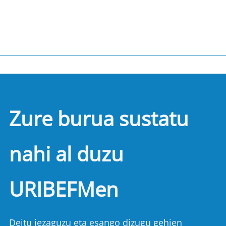
Zure burua sustatu
nahi al duzu
URIBEFMen
Deitu iezaguzu eta esango dizugu gehien