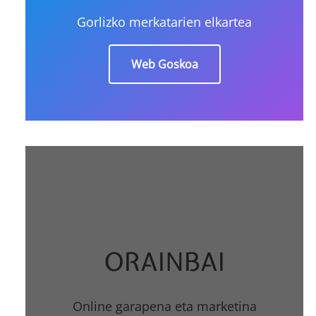
Gorlizko merkatarien elkartea
Web Goskoa
ORAINBAI
Online garapena eta marketina