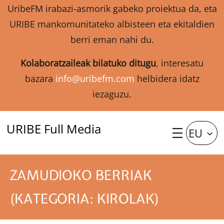
UribeFM irabazi-asmorik gabeko proiektua da, eta
URIBE mankomunitateko albisteen eta ekitaldien
berri eman nahi du.
Kolaboratzaileak bilatuko ditugu
, interesatu
bazara
info@uribefm.com
helbidera idatz
iezaguzu.
URIBE Full Media
EU
ZAMUDIOKO BERRIAK
(KATEGORIA: KIROLAK)