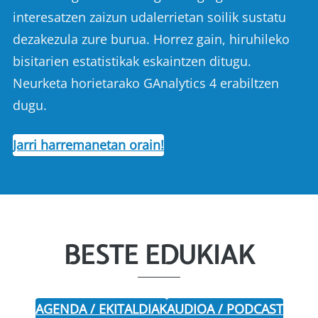
interesatzen zaizun udalerrietan soilik sustatu
dezakezula zure burua. Horrez gain, hiruhileko
bisitarien estatistikak eskaintzen ditugu.
Neurketa horietarako GAnalytics 4 erabiltzen
dugu.
Jarri harremanetan orain!
BESTE EDUKIAK
AGENDA / EKITALDIAK
AUDIOA / PODCAST