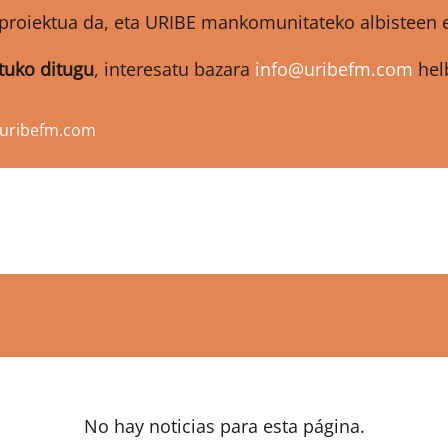
proiektua da, eta URIBE mankomunitateko albisteen et
atuko ditugu
, interesatu bazara
info@uribefm.com
helb
@uribefm.com
No hay noticias para esta página.