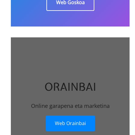
Web Goskoa
ORAINBAI
Online garapena eta marketina
Web Orainbai