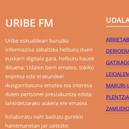
UDAL
URIBE FM
ARRIETA
B
Uribe eskualdeari buruzko
informazioa zabaltzea helburu duen
DERIO
ER
euskarri digitala gara, helburu hauek
GATIKA
G
dituena: Udalen berri ematea, tokiko
LEIOA
LE
enpresa edo erakundeei
ikusgarritasuna ematea eta interesa
MARURI-
duten pertsonei prestakuntza edota
PLENTZIA
lankidetzarako aukera ere ematea.
ZAMUDI
Kolaboratu nahi baduzu gurekin
harremanetan jar zaitezke: