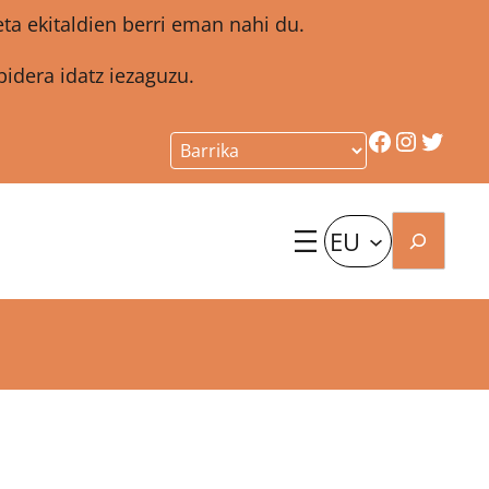
a ekitaldien berri eman nahi du.
idera idatz iezaguzu.
Facebook
Instagr
Twitt
Bilatu
EU