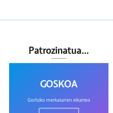
Patrozinatua…
GOSKOA
Gorlizko merkatarien elkartea