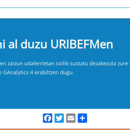
hi al duzu URIBEFMen
n zaizun udalerrietan soilik sustatu dezakezula zure b
o GAnalytics 4 erabiltzen dugu.
Facebook
Twitter
Email
Share