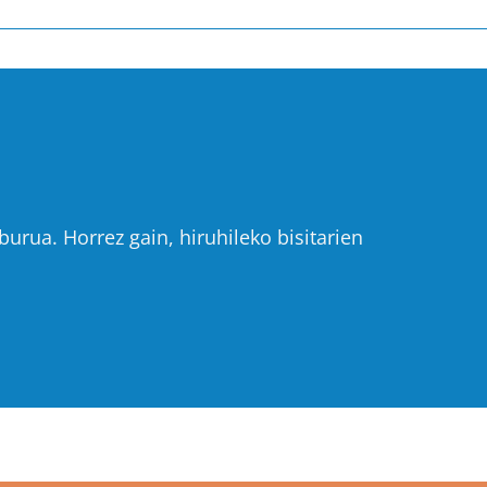
urua. Horrez gain, hiruhileko bisitarien