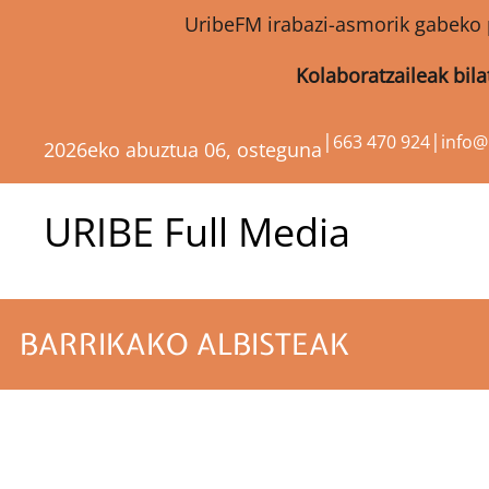
UribeFM irabazi-asmorik gabeko 
Kolaboratzaileak bil
|
|
663 470 924
info
2026eko abuztua 06, osteguna
URIBE Full Media
BARRIKAKO ALBISTEAK