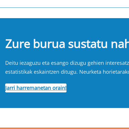
Zure burua sustatu na
Deitu iezaguzu eta esango dizugu gehien interesatze
estatistikak eskaintzen ditugu. Neurketa horietarak
Jarri harremanetan orain!