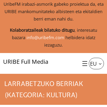
UribeFM irabazi-asmorik gabeko proiektua da, eta
URIBE mankomunitateko albisteen eta ekitaldien
berri eman nahi du.
Kolaboratzaileak bilatuko ditugu
, interesatu
bazara
info@uribefm.com
helbidera idatz
iezaguzu.
URIBE Full Media
EU
LARRABETZUKO BERRIAK
(KATEGORIA: KULTURA)