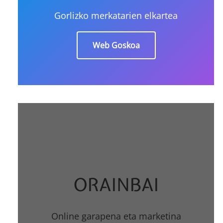
Gorlizko merkatarien elkartea
Web Goskoa
ORAINBAI
Online garapena eta marketina