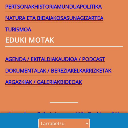
PERTSONAK
HISTORIA
MUNDUA
POLITIKA
NATURA ETA BIDAIAK
OSASUNA
GIZARTEA
TURISMOA
EDUKI MOTAK
AGENDA / EKITALDIAK
AUDIOA / PODCAST
DOKUMENTALAK / BEREZIAK
ELKARRIZKETAK
ARGAZKIAK / GALERIAK
BIDEOAK
Lege-oharra
Pribatutasun-politika
Cookie politika