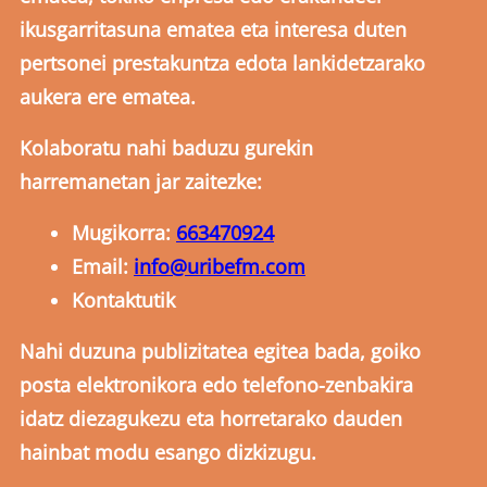
ikusgarritasuna ematea eta interesa duten
pertsonei prestakuntza edota lankidetzarako
aukera ere ematea.
Kolaboratu nahi baduzu gurekin
harremanetan jar zaitezke:
Mugikorra:
663470924
Email:
info@uribefm.com
Kontaktutik
Nahi duzuna publizitatea egitea bada, goiko
posta elektronikora edo telefono-zenbakira
idatz diezagukezu eta horretarako dauden
hainbat modu esango dizkizugu.