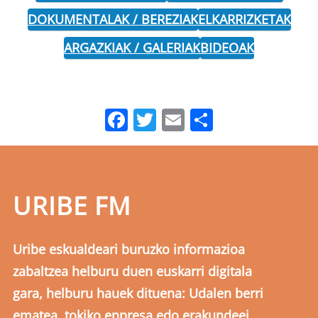
DOKUMENTALAK / BEREZIAK
ELKARRIZKETAK
ARGAZKIAK / GALERIAK
BIDEOAK
Facebook
Twitter
Email
Share
URIBE FM
Uribe eskualdeari buruzko informazioa
zabaltzea helburu duen euskarri digitala
gara, helburu hauek dituena: Udalen berri
ematea, tokiko enpresa edo erakundeei