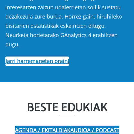
interesatzen zaizun udalerrietan soilik sustatu
dezakezula zure burua. Horrez gain, hiruhileko
bisitarien estatistikak eskaintzen ditugu.
Neurketa horietarako GAnalytics 4 erabiltzen
dugu.
Jarri harremanetan orain!
BESTE EDUKIAK
AGENDA / EKITALDIAK
AUDIOA / PODCAST