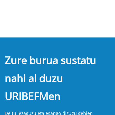
Zure burua sustatu
nahi al duzu
URIBEFMen
Deitu iezaguzu eta esango dizugu gehien