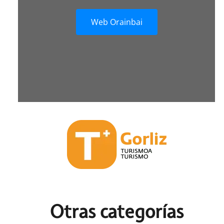
Web Orainbai
Otras c
ategorías