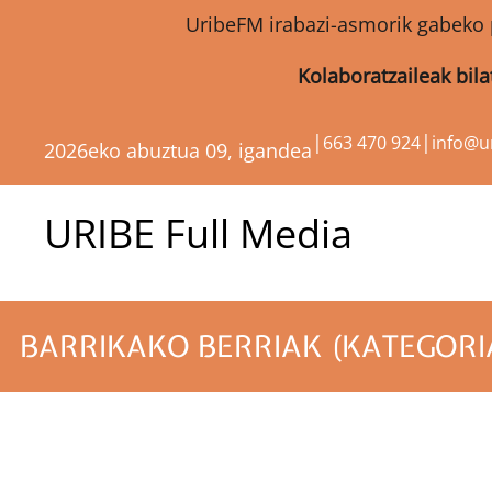
UribeFM irabazi-asmorik gabeko 
Kolaboratzaileak bil
|
|
663 470 924
info@u
2026eko abuztua 09, igandea
URIBE Full Media
BARRIKAKO BERRIAK (KATEGORI