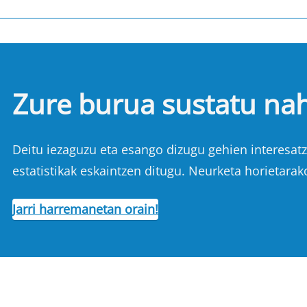
Zure burua sustatu na
Deitu iezaguzu eta esango dizugu gehien interesatze
estatistikak eskaintzen ditugu. Neurketa horietarak
Jarri harremanetan orain!