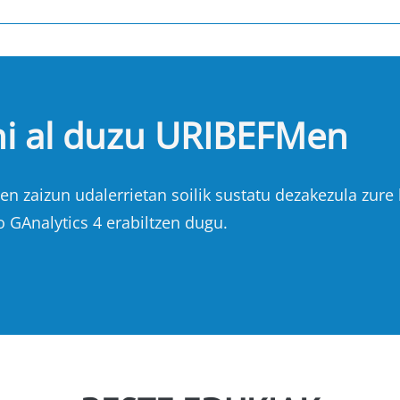
hi al duzu URIBEFMen
n zaizun udalerrietan soilik sustatu dezakezula zure b
o GAnalytics 4 erabiltzen dugu.