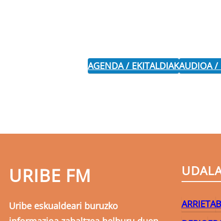
AGENDA / EKITALDIAK
AUDIOA /
UDAL
URIBE FM
ARRIETA
B
Uribe eskualdeari buruzko