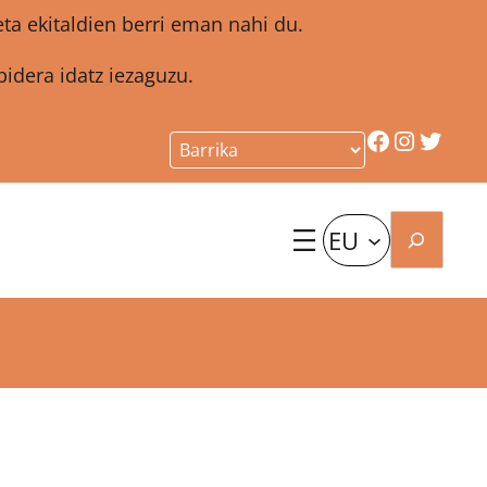
a ekitaldien berri eman nahi du.
idera idatz iezaguzu.
Facebook
Instagr
Twitt
Bilatu
EU