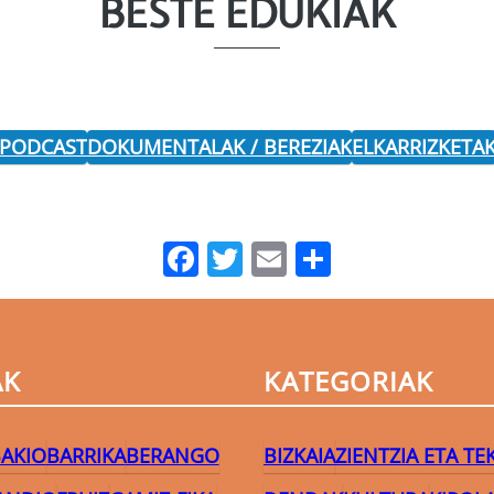
BESTE EDUKIAK
 PODCAST
DOKUMENTALAK / BEREZIAK
ELKARRIZKETA
Facebook
Twitter
Email
Share
AK
KATEGORIAK
AKIO
BARRIKA
BERANGO
BIZKAIA
ZIENTZIA ETA T