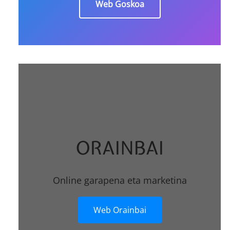
Web Goskoa
ORAINBAI
Online garapena eta marketina
Web Orainbai