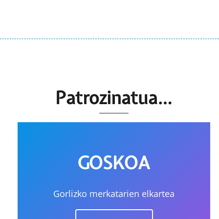
Patrozinatua…
GOSKOA
Gorlizko merkatarien elkartea