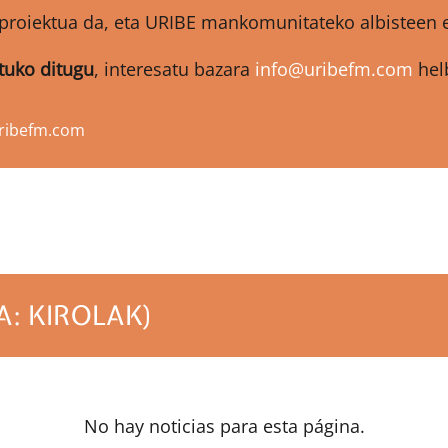
proiektua da, eta URIBE mankomunitateko albisteen et
atuko ditugu
, interesatu bazara
info@uribefm.com
helb
ribefm.com
A: KIROLAK)
No hay noticias para esta página.