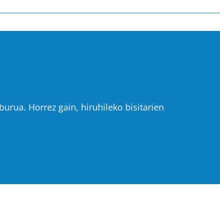
urua. Horrez gain, hiruhileko bisitarien