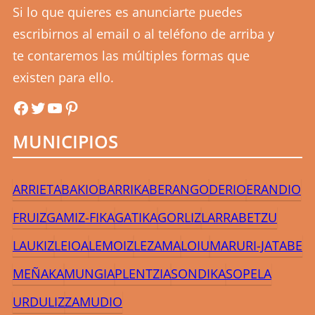
Si lo que quieres es anunciarte puedes
escribirnos al email o al teléfono de arriba y
te contaremos las múltiples formas que
existen para ello.
uribefm
uribefm
YouTube
Pinterest
MUNICIPIOS
ARRIETA
BAKIO
BARRIKA
BERANGO
DERIO
ERANDIO
FRUIZ
GAMIZ-FIKA
GATIKA
GORLIZ
LARRABETZU
LAUKIZ
LEIOA
LEMOIZ
LEZAMA
LOIU
MARURI-JATABE
MEÑAKA
MUNGIA
PLENTZIA
SONDIKA
SOPELA
URDULIZ
ZAMUDIO