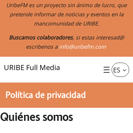
Saltar
UribeFM es un proyecto sin ánimo de lucro, que
al
pretende informar de noticias y eventos en la
contenido
mancomunidad de URIBE.
Buscamos colaboradores
, si estas interesad@
escribenos a
info@uribefm.com
URIBE Full Media
ES
Política de privacidad
Quiénes somos