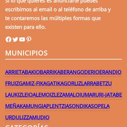
Si lo que quieres es anunciarte puedes
escribirnos al email o al teléfono de arriba y
te contaremos las múltiples formas que
existen para ello.
uribefm
uribefm
YouTube
Pinterest
MUNICIPIOS
ARRIETA
BAKIO
BARRIKA
BERANGO
DERIO
ERANDIO
FRUIZ
GAMIZ-FIKA
GATIKA
GORLIZ
LARRABETZU
LAUKIZ
LEIOA
LEMOIZ
LEZAMA
LOIU
MARURI-JATABE
MEÑAKA
MUNGIA
PLENTZIA
SONDIKA
SOPELA
URDULIZ
ZAMUDIO