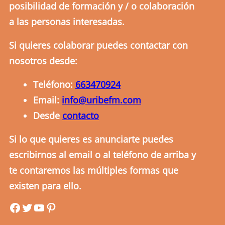
posibilidad de formación y / o colaboración
a las personas interesadas.
Si quieres colaborar puedes contactar con
nosotros desde:
Teléfono:
663470924
Email:
info@uribefm.com
Desde
contacto
Si lo que quieres es anunciarte puedes
escribirnos al email o al teléfono de arriba y
te contaremos las múltiples formas que
existen para ello.
uribefm
uribefm
YouTube
Pinterest