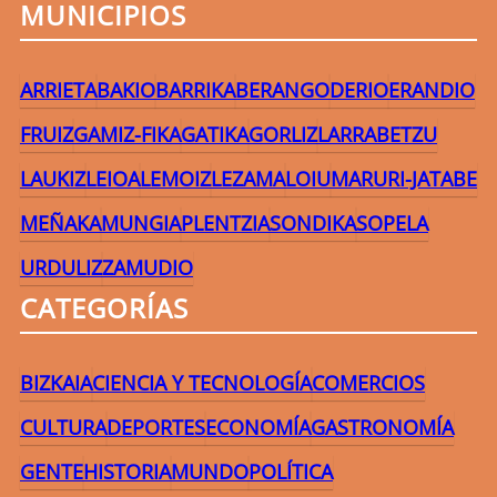
MUNICIPIOS
ARRIETA
BAKIO
BARRIKA
BERANGO
DERIO
ERANDIO
FRUIZ
GAMIZ-FIKA
GATIKA
GORLIZ
LARRABETZU
LAUKIZ
LEIOA
LEMOIZ
LEZAMA
LOIU
MARURI-JATABE
MEÑAKA
MUNGIA
PLENTZIA
SONDIKA
SOPELA
URDULIZ
ZAMUDIO
CATEGORÍAS
BIZKAIA
CIENCIA Y TECNOLOGÍA
COMERCIOS
CULTURA
DEPORTES
ECONOMÍA
GASTRONOMÍA
GENTE
HISTORIA
MUNDO
POLÍTICA