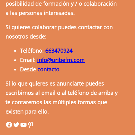
posibilidad de formación y / o colaboración
a las personas interesadas.
Si quieres colaborar puedes contactar con
nosotros desde:
Teléfono:
663470924
Email:
info@uribefm.com
Desde
contacto
Si lo que quieres es anunciarte puedes
escribirnos al email o al teléfono de arriba y
te contaremos las múltiples formas que
existen para ello.
uribefm
uribefm
YouTube
Pinterest