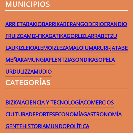
MUNICIPIOS
ARRIETA
BAKIO
BARRIKA
BERANGO
DERIO
ERANDIO
FRUIZ
GAMIZ-FIKA
GATIKA
GORLIZ
LARRABETZU
LAUKIZ
LEIOA
LEMOIZ
LEZAMA
LOIU
MARURI-JATABE
MEÑAKA
MUNGIA
PLENTZIA
SONDIKA
SOPELA
URDULIZ
ZAMUDIO
CATEGORÍAS
BIZKAIA
CIENCIA Y TECNOLOGÍA
COMERCIOS
CULTURA
DEPORTES
ECONOMÍA
GASTRONOMÍA
GENTE
HISTORIA
MUNDO
POLÍTICA