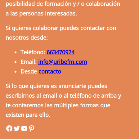
posibilidad de formación y / o colaboración
a las personas interesadas.
Si quieres colaborar puedes contactar con
nosotros desde:
Teléfono:
663470924
Email:
info@uribefm.com
Desde
contacto
Si lo que quieres es anunciarte puedes
escribirnos al email o al teléfono de arriba y
te contaremos las múltiples formas que
existen para ello.
uribefm
uribefm
YouTube
Pinterest