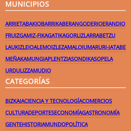
MUNICIPIOS
ARRIETA
BAKIO
BARRIKA
BERANGO
DERIO
ERANDIO
FRUIZ
GAMIZ-FIKA
GATIKA
GORLIZ
LARRABETZU
LAUKIZ
LEIOA
LEMOIZ
LEZAMA
LOIU
MARURI-JATABE
MEÑAKA
MUNGIA
PLENTZIA
SONDIKA
SOPELA
URDULIZ
ZAMUDIO
CATEGORÍAS
BIZKAIA
CIENCIA Y TECNOLOGÍA
COMERCIOS
CULTURA
DEPORTES
ECONOMÍA
GASTRONOMÍA
GENTE
HISTORIA
MUNDO
POLÍTICA