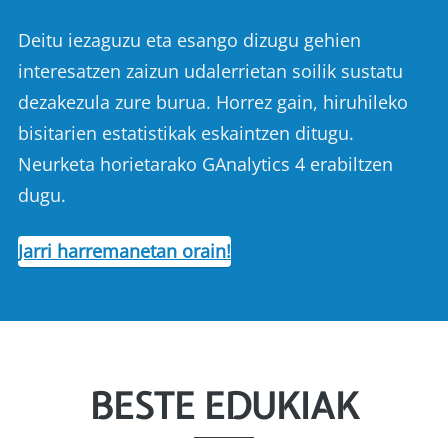
Deitu iezaguzu eta esango dizugu gehien
interesatzen zaizun udalerrietan soilik sustatu
dezakezula zure burua. Horrez gain, hiruhileko
bisitarien estatistikak eskaintzen ditugu.
Neurketa horietarako GAnalytics 4 erabiltzen
dugu.
Jarri harremanetan orain!
BESTE EDUKIAK