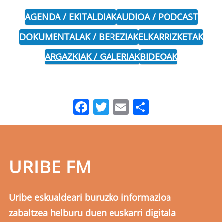
AGENDA / EKITALDIAK
AUDIOA / PODCAST
DOKUMENTALAK / BEREZIAK
ELKARRIZKETAK
ARGAZKIAK / GALERIAK
BIDEOAK
Facebook
Twitter
Email
Share
URIBE FM
Uribe eskualdeari buruzko informazioa
zabaltzea helburu duen euskarri digitala