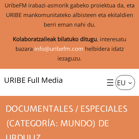
UribeFM irabazi-asmorik gabeko proiektua da, eta
URIBE mankomunitateko albisteen eta ekitaldien
berri eman nahi du.
Kolaboratzaileak bilatuko ditugu
, interesatu
bazara
info@uribefm.com
helbidera idatz
iezaguzu.
URIBE Full Media
EU
DOCUMENTALES / ESPECIALES
(CATEGORÍA: MUNDO) DE
URDULIZ