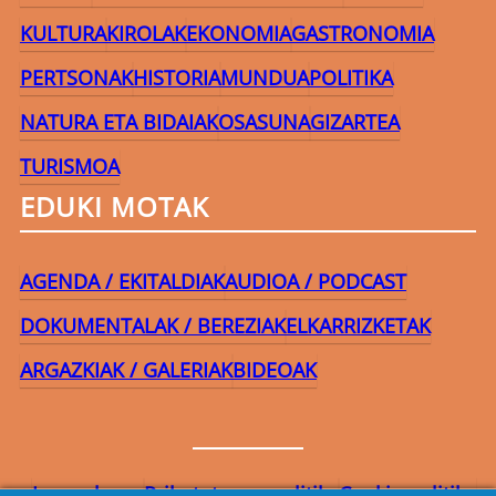
KULTURA
KIROLAK
EKONOMIA
GASTRONOMIA
PERTSONAK
HISTORIA
MUNDUA
POLITIKA
NATURA ETA BIDAIAK
OSASUNA
GIZARTEA
TURISMOA
EDUKI MOTAK
AGENDA / EKITALDIAK
AUDIOA / PODCAST
DOKUMENTALAK / BEREZIAK
ELKARRIZKETAK
ARGAZKIAK / GALERIAK
BIDEOAK
Lege-oharra
Pribatutasun-politika
Cookie politika