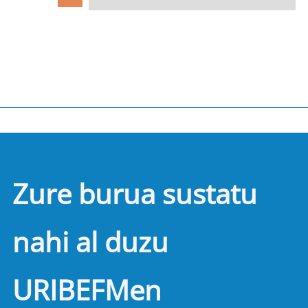
Zure burua sustatu
nahi al duzu
URIBEFMen