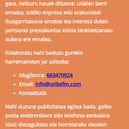
gara, helburu hauek dituena: Udalen berri
ematea, tokiko enpresa edo erakundeei
ikusgarritasuna ematea eta interesa duten
pertsonei prestakuntza edota lankidetzarako
aukera ere ematea.
Kolaboratu nahi baduzu gurekin
harremanetan jar zaitezke:
Mugikorra:
663470924
Email:
info@uribefm.com
Kontaktutik
Nahi duzuna publizitatea egitea bada, goiko
posta elektronikora edo telefono-zenbakira
idatz diezagukezu eta horretarako dauden