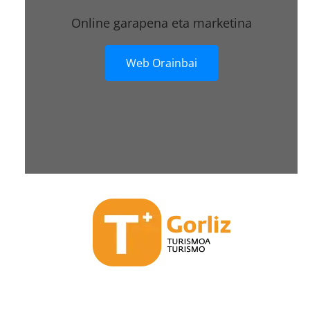
Online garapena eta marketina
Web Orainbai