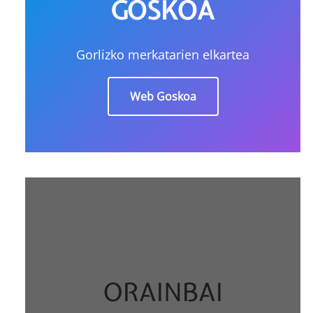
GOSKOA
Gorlizko merkatarien elkartea
Web Goskoa
ORAINBAI