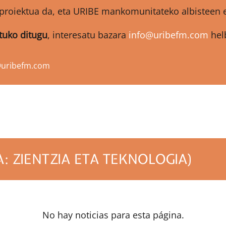
proiektua da, eta URIBE mankomunitateko albisteen et
atuko ditugu
, interesatu bazara
info@uribefm.com
helb
@uribefm.com
: ZIENTZIA ETA TEKNOLOGIA)
No hay noticias para esta página.