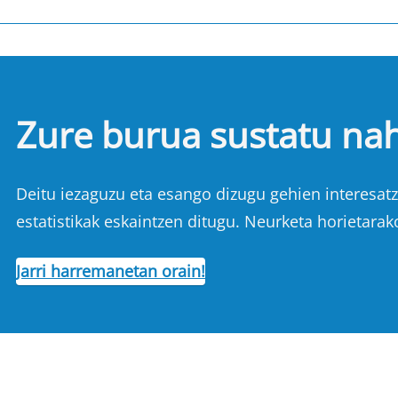
Zure burua sustatu na
Deitu iezaguzu eta esango dizugu gehien interesatze
estatistikak eskaintzen ditugu. Neurketa horietarak
Jarri harremanetan orain!