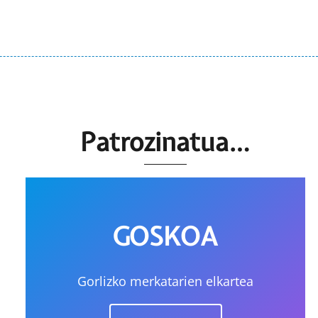
Patrozinatua…
GOSKOA
Gorlizko merkatarien elkartea