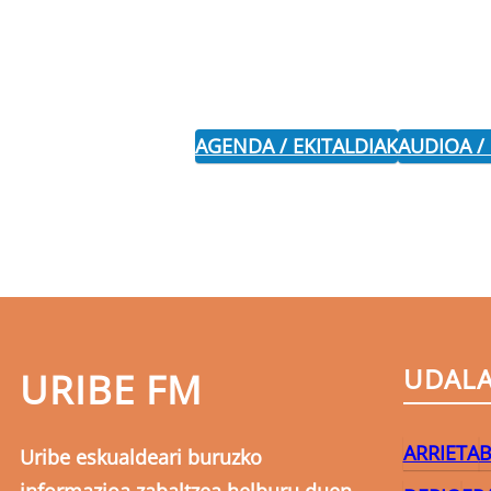
AGENDA / EKITALDIAK
AUDIOA /
UDAL
URIBE FM
ARRIETA
B
Uribe eskualdeari buruzko