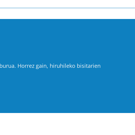
urua. Horrez gain, hiruhileko bisitarien