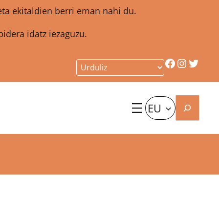
a ekitaldien berri eman nahi du.
idera idatz iezaguzu.
Facebook
Instagr
Twitt
Bilatu
EU