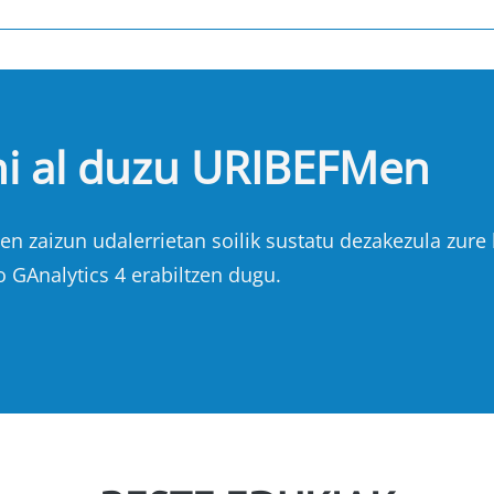
hi al duzu URIBEFMen
n zaizun udalerrietan soilik sustatu dezakezula zure b
o GAnalytics 4 erabiltzen dugu.