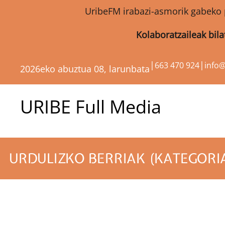
UribeFM irabazi-asmorik gabeko 
Kolaboratzaileak bil
|
|
663 470 924
info
2026eko abuztua 08, larunbata
URIBE Full Media
URDULIZKO BERRIAK (KATEGORIA