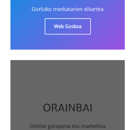
Gorlizko merkatarien elkartea
Web Goskoa
ORAINBAI
Online garapena eta marketina