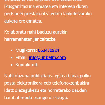
ikusgarritasuna ematea eta interesa duten
pertsonei prestakuntza edota lankidetzarako
aukera ere ematea.
Kolaboratu nahi baduzu gurekin
harremanetan jar zaitezke:
Mugikorra:
663470924
Email:
info@uribefm.com
Kontaktutik
Nahi duzuna publizitatea egitea bada, goiko
posta elektronikora edo telefono-zenbakira
idatz diezagukezu eta horretarako dauden
hainbat modu esango dizkizugu.