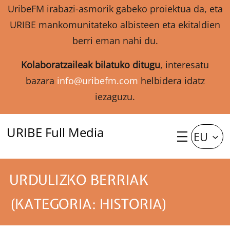
UribeFM irabazi-asmorik gabeko proiektua da, eta
URIBE mankomunitateko albisteen eta ekitaldien
berri eman nahi du.
Kolaboratzaileak bilatuko ditugu
, interesatu
bazara
info@uribefm.com
helbidera idatz
iezaguzu.
URIBE Full Media
EU
URDULIZKO BERRIAK
(KATEGORIA: HISTORIA)