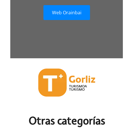
Web Orainbai
Otras c
ategorías