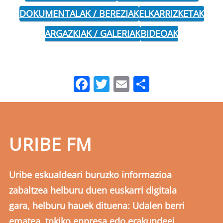
DOKUMENTALAK / BEREZIAK
ELKARRIZKETAK
ARGAZKIAK / GALERIAK
BIDEOAK
Facebook
Twitter
Email
Share
URIBE FM
Uribe eskualdeari buruzko informazioa
zabaltzea helburu duen euskarri digitala
gara, helburu hauek dituena: Udalen berri
ematea, tokiko enpresa edo erakundeei