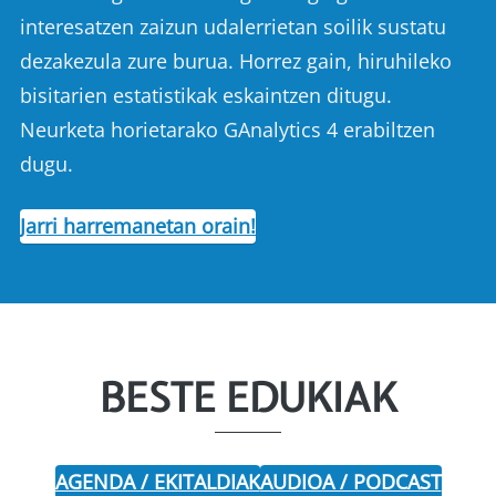
interesatzen zaizun udalerrietan soilik sustatu
dezakezula zure burua. Horrez gain, hiruhileko
bisitarien estatistikak eskaintzen ditugu.
Neurketa horietarako GAnalytics 4 erabiltzen
dugu.
Jarri harremanetan orain!
BESTE EDUKIAK
AGENDA / EKITALDIAK
AUDIOA / PODCAST