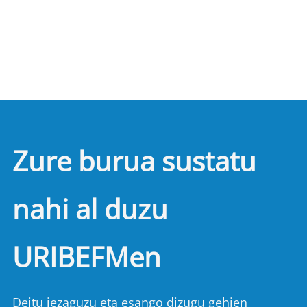
Zure burua sustatu
nahi al duzu
URIBEFMen
Deitu iezaguzu eta esango dizugu gehien