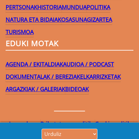
PERTSONAK
HISTORIA
MUNDUA
POLITIKA
NATURA ETA BIDAIAK
OSASUNA
GIZARTEA
TURISMOA
EDUKI MOTAK
AGENDA / EKITALDIAK
AUDIOA / PODCAST
DOKUMENTALAK / BEREZIAK
ELKARRIZKETAK
ARGAZKIAK / GALERIAK
BIDEOAK
Lege-oharra
Pribatutasun-politika
Cookie politika