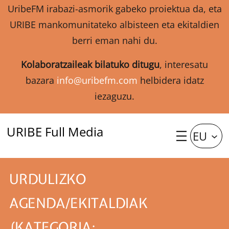
UribeFM irabazi-asmorik gabeko proiektua da, eta
URIBE mankomunitateko albisteen eta ekitaldien
berri eman nahi du.
Kolaboratzaileak bilatuko ditugu
, interesatu
bazara
info@uribefm.com
helbidera idatz
iezaguzu.
URIBE Full Media
EU
URDULIZKO
AGENDA/EKITALDIAK
(KATEGORIA: