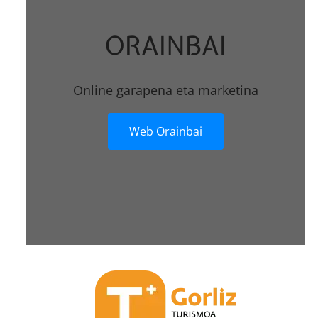
ORAINBAI
Online garapena eta marketina
Web Orainbai