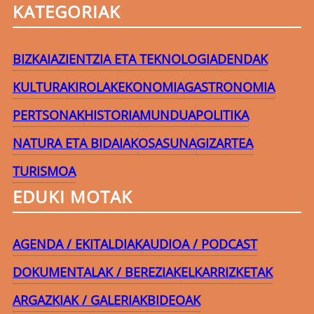
KATEGORIAK
BIZKAIA
ZIENTZIA ETA TEKNOLOGIA
DENDAK
KULTURA
KIROLAK
EKONOMIA
GASTRONOMIA
PERTSONAK
HISTORIA
MUNDUA
POLITIKA
NATURA ETA BIDAIAK
OSASUNA
GIZARTEA
TURISMOA
EDUKI MOTAK
AGENDA / EKITALDIAK
AUDIOA / PODCAST
DOKUMENTALAK / BEREZIAK
ELKARRIZKETAK
ARGAZKIAK / GALERIAK
BIDEOAK