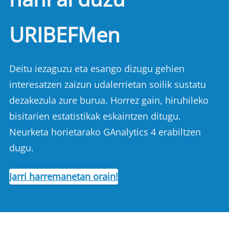
URIBEFMen
Deitu iezaguzu eta esango dizugu gehien
interesatzen zaizun udalerrietan soilik sustatu
dezakezula zure burua. Horrez gain, hiruhileko
bisitarien estatistikak eskaintzen ditugu.
Neurketa horietarako GAnalytics 4 erabiltzen
dugu.
Jarri harremanetan orain!