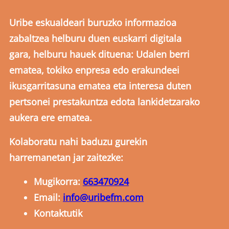
Uribe eskualdeari buruzko informazioa
zabaltzea helburu duen euskarri digitala
gara, helburu hauek dituena: Udalen berri
ematea, tokiko enpresa edo erakundeei
ikusgarritasuna ematea eta interesa duten
pertsonei prestakuntza edota lankidetzarako
aukera ere ematea.
Kolaboratu nahi baduzu gurekin
harremanetan jar zaitezke:
Mugikorra:
663470924
Email:
info@uribefm.com
Kontaktutik