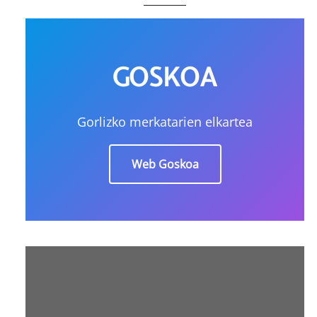
GOSKOA
Gorlizko merkatarien elkartea
Web Goskoa