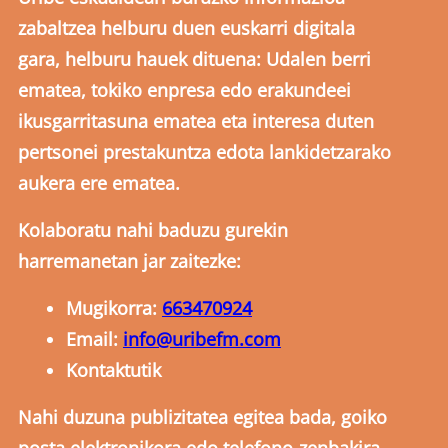
zabaltzea helburu duen euskarri digitala
gara, helburu hauek dituena: Udalen berri
ematea, tokiko enpresa edo erakundeei
ikusgarritasuna ematea eta interesa duten
pertsonei prestakuntza edota lankidetzarako
aukera ere ematea.
Kolaboratu nahi baduzu gurekin
harremanetan jar zaitezke:
Mugikorra:
663470924
Email:
info@uribefm.com
Kontaktutik
Nahi duzuna publizitatea egitea bada, goiko