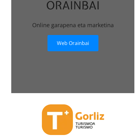
ORAINBAI
Online garapena eta marketina
Web Orainbai