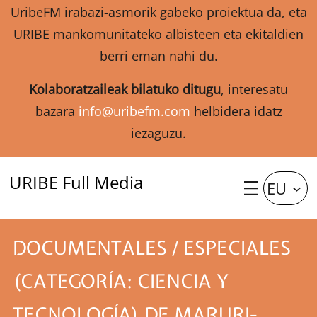
UribeFM irabazi-asmorik gabeko proiektua da, eta
URIBE mankomunitateko albisteen eta ekitaldien
berri eman nahi du.
Kolaboratzaileak bilatuko ditugu
, interesatu
bazara
info@uribefm.com
helbidera idatz
iezaguzu.
URIBE Full Media
EU
DOCUMENTALES / ESPECIALES
(CATEGORÍA: CIENCIA Y
TECNOLOGÍA) DE MARURI-