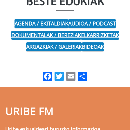
BESTE EDUKIAK
AGENDA / EKITALDIAK
AUDIOA / PODCAST
DOKUMENTALAK / BEREZIAK
ELKARRIZKETAK
ARGAZKIAK / GALERIAK
BIDEOAK
Facebook
Twitter
Email
Share
URIBE FM
Uribe eskualdeari buruzko informazioa