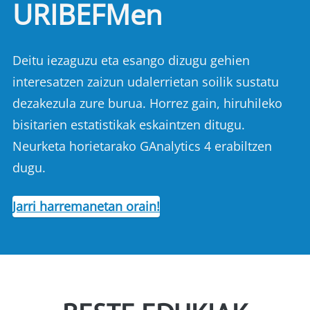
URIBEFMen
Deitu iezaguzu eta esango dizugu gehien
interesatzen zaizun udalerrietan soilik sustatu
dezakezula zure burua. Horrez gain, hiruhileko
bisitarien estatistikak eskaintzen ditugu.
Neurketa horietarako GAnalytics 4 erabiltzen
dugu.
Jarri harremanetan orain!