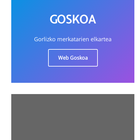
GOSKOA
Gorlizko merkatarien elkartea
Web Goskoa