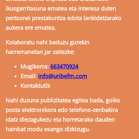
ikusgarritasuna ematea eta interesa duten
pertsonei prestakuntza edota lankidetzarako
aukera ere ematea.
Kolaboratu nahi baduzu gurekin
harremanetan jar zaitezke:
Mugikorra:
663470924
Email:
info@uribefm.com
Kontaktutik
Nahi duzuna publizitatea egitea bada, goiko
posta elektronikora edo telefono-zenbakira
idatz diezagukezu eta horretarako dauden
hainbat modu esango dizkizugu.