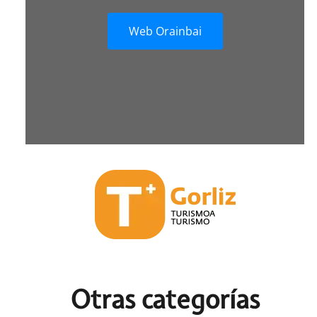
Web Orainbai
Otras c
ategorías