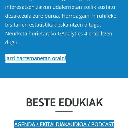
interesatzen zaizun udalerrietan soilik sustatu
dezakezula zure burua. Horrez gain, hiruhileko
bisitarien estatistikak eskaintzen ditugu.
Neurketa horietarako GAnalytics 4 erabiltzen
dugu.
Jarri harremanetan orain!
BESTE EDUKIAK
AGENDA / EKITALDIAK
AUDIOA / PODCAST