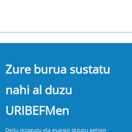
Zure burua sustatu
nahi al duzu
URIBEFMen
Deitu iezaguzu eta esango dizugu gehien