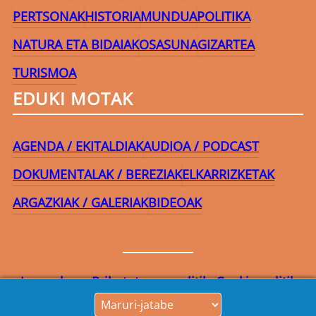
PERTSONAK
HISTORIA
MUNDUA
POLITIKA
NATURA ETA BIDAIAK
OSASUNA
GIZARTEA
TURISMOA
EDUKI MOTAK
AGENDA / EKITALDIAK
AUDIOA / PODCAST
DOKUMENTALAK / BEREZIAK
ELKARRIZKETAK
ARGAZKIAK / GALERIAK
BIDEOAK
Lege-oharra
Pribatutasun-politika
Cookie politika