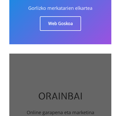
Gorlizko merkatarien elkartea
Web Goskoa
ORAINBAI
Online garapena eta marketina