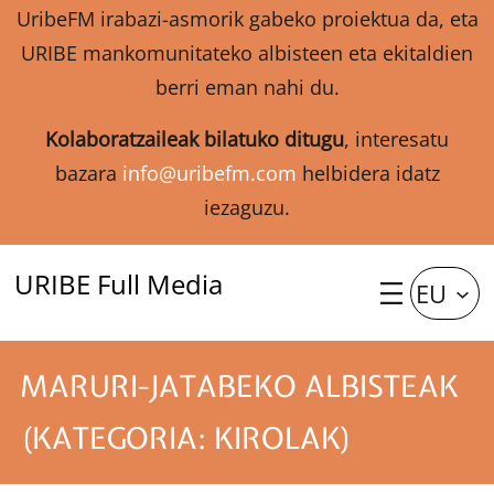
UribeFM irabazi-asmorik gabeko proiektua da, eta
URIBE mankomunitateko albisteen eta ekitaldien
berri eman nahi du.
Kolaboratzaileak bilatuko ditugu
, interesatu
bazara
info@uribefm.com
helbidera idatz
iezaguzu.
URIBE Full Media
EU
MARURI-JATABEKO ALBISTEAK
(KATEGORIA: KIROLAK)