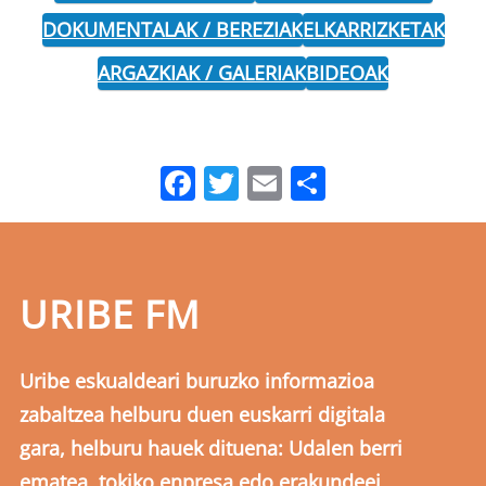
DOKUMENTALAK / BEREZIAK
ELKARRIZKETAK
ARGAZKIAK / GALERIAK
BIDEOAK
Facebook
Twitter
Email
Share
URIBE FM
Uribe eskualdeari buruzko informazioa
zabaltzea helburu duen euskarri digitala
gara, helburu hauek dituena: Udalen berri
ematea, tokiko enpresa edo erakundeei