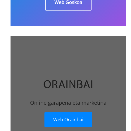
Web Goskoa
ORAINBAI
Online garapena eta marketina
Web Orainbai