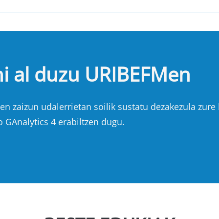
hi al duzu URIBEFMen
n zaizun udalerrietan soilik sustatu dezakezula zure b
o GAnalytics 4 erabiltzen dugu.