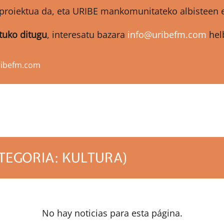
proiektua da, eta URIBE mankomunitateko albisteen et
atuko ditugu
, interesatu bazara
info@uribefm.com
helb
ribefm.com
TEGORIA: KULTURA)
No hay noticias para esta página.