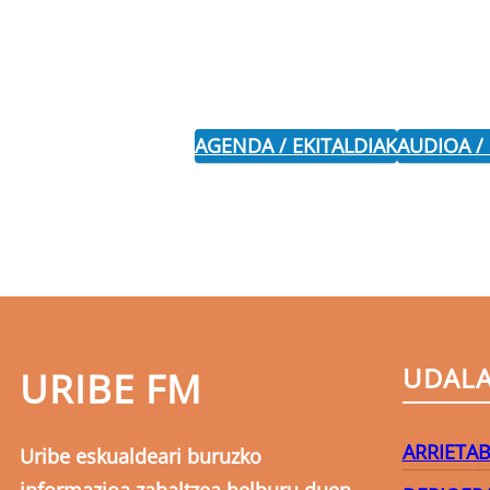
AGENDA / EKITALDIAK
AUDIOA /
UDAL
URIBE FM
ARRIETA
B
Uribe eskualdeari buruzko