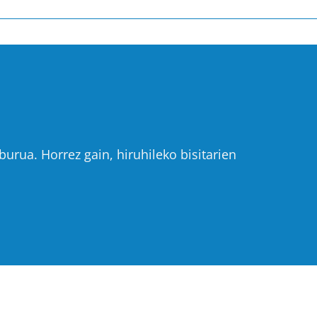
urua. Horrez gain, hiruhileko bisitarien