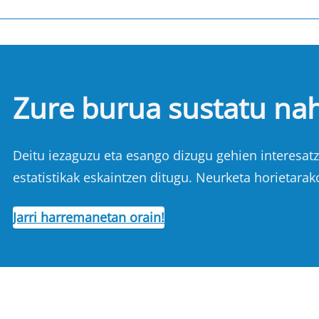
Zure burua sustatu na
Deitu iezaguzu eta esango dizugu gehien interesatze
estatistikak eskaintzen ditugu. Neurketa horietarak
Jarri harremanetan orain!