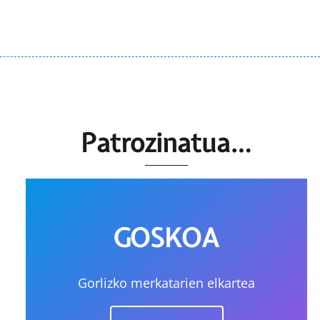
Patrozinatua…
GOSKOA
Gorlizko merkatarien elkartea