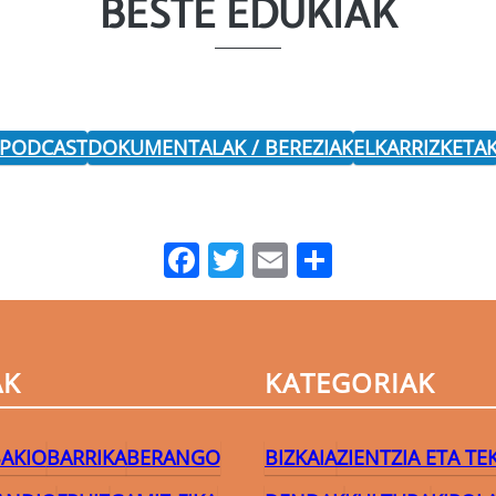
BESTE EDUKIAK
 PODCAST
DOKUMENTALAK / BEREZIAK
ELKARRIZKETA
Facebook
Twitter
Email
Share
AK
KATEGORIAK
AKIO
BARRIKA
BERANGO
BIZKAIA
ZIENTZIA ETA T