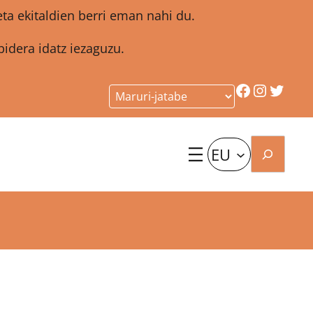
a ekitaldien berri eman nahi du.
idera idatz iezaguzu.
Facebook
Instagr
Twitt
Bilatu
EU