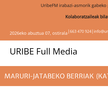
UribeFM irabazi-asmorik gabeko 
Kolaboratzaileak bil
|
|
663 470 924
info@u
2026eko abuztua 07, ostirala
URIBE Full Media
MARURI-JATABEKO BERRIAK (KA