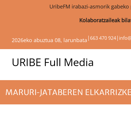
UribeFM irabazi-asmorik gabeko 
Kolaboratzaileak bil
|
|
663 470 924
info
2026eko abuztua 08, larunbata
URIBE Full Media
MARURI-JATABEREN ELKARRIZKE