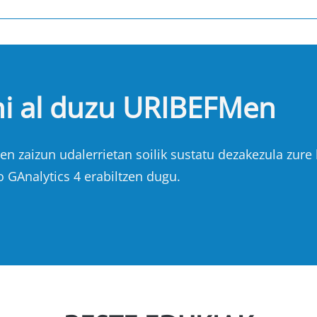
hi al duzu URIBEFMen
n zaizun udalerrietan soilik sustatu dezakezula zure b
o GAnalytics 4 erabiltzen dugu.