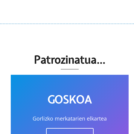
Patrozinatua…
GOSKOA
Gorlizko merkatarien elkartea