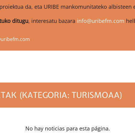
proiektua da, eta URIBE mankomunitateko albisteen et
atuko ditugu
, interesatu bazara
info@uribefm.com
helb
@uribefm.com
TAK (KATEGORIA: TURISMOAA)
No hay noticias para esta página.