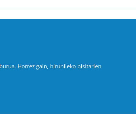
urua. Horrez gain, hiruhileko bisitarien