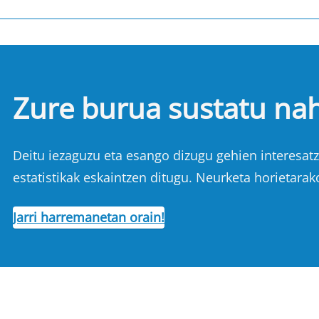
Zure burua sustatu na
Deitu iezaguzu eta esango dizugu gehien interesatze
estatistikak eskaintzen ditugu. Neurketa horietarak
Jarri harremanetan orain!