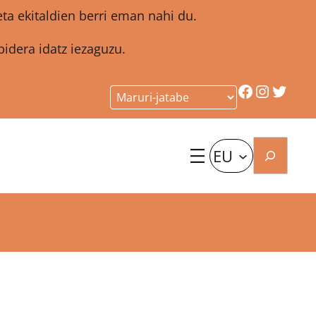
a ekitaldien berri eman nahi du.
idera idatz iezaguzu.
Facebook
Instagr
Twitt
Bilatu
EU