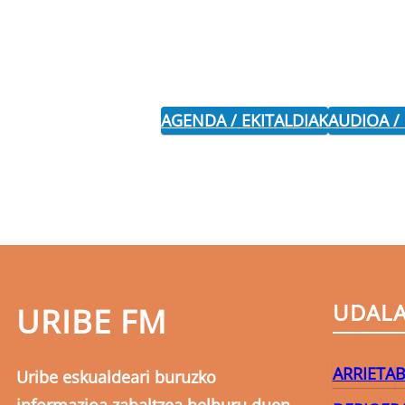
AGENDA / EKITALDIAK
AUDIOA /
UDAL
URIBE FM
ARRIETA
B
Uribe eskualdeari buruzko