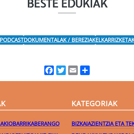
BESTE EDUKIAK
 PODCAST
DOKUMENTALAK / BEREZIAK
ELKARRIZKETA
Facebook
Twitter
Email
Share
AK
KATEGORIAK
AKIO
BARRIKA
BERANGO
BIZKAIA
ZIENTZIA ETA T