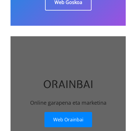
Web Goskoa
ORAINBAI
Online garapena eta marketina
Web Orainbai