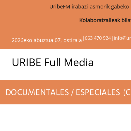
UribeFM irabazi-asmorik gabeko 
Kolaboratzaileak bil
|
|
663 470 924
info@u
2026eko abuztua 07, ostirala
URIBE Full Media
DOCUMENTALES / ESPECIALES (C