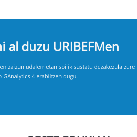
hi al duzu URIBEFMen
n zaizun udalerrietan soilik sustatu dezakezula zure b
o GAnalytics 4 erabiltzen dugu.