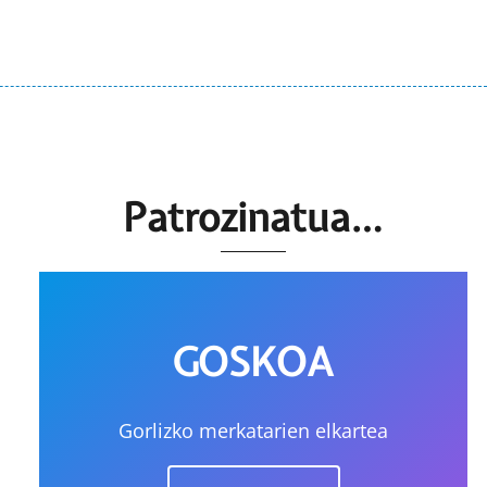
Patrozinatua…
GOSKOA
Gorlizko merkatarien elkartea