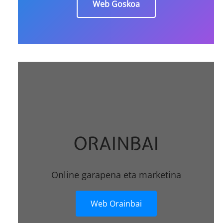
Web Goskoa
ORAINBAI
Online garapena eta marketina
Web Orainbai