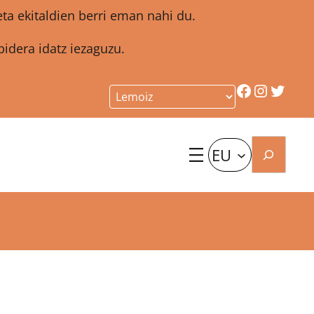
a ekitaldien berri eman nahi du.
idera idatz iezaguzu.
Facebook
Instagr
Twitt
Bilatu
EU