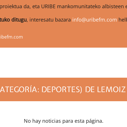
proiektua da, eta URIBE mankomunitateko albisteen et
atuko ditugu
, interesatu bazara
info@uribefm.com
helb
ribefm.com
ATEGORÍA: DEPORTES) DE LEMOIZ
No hay noticias para esta página.