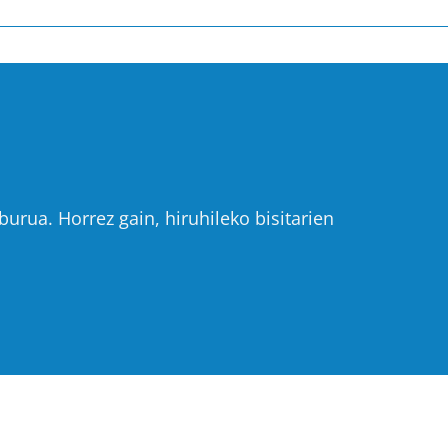
urua. Horrez gain, hiruhileko bisitarien