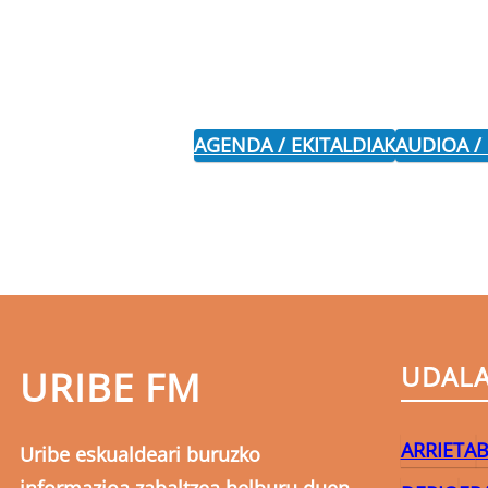
AGENDA / EKITALDIAK
AUDIOA /
UDAL
URIBE FM
ARRIETA
B
Uribe eskualdeari buruzko