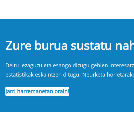
Zure burua sustatu na
Deitu iezaguzu eta esango dizugu gehien interesatze
estatistikak eskaintzen ditugu. Neurketa horietarak
Jarri harremanetan orain!