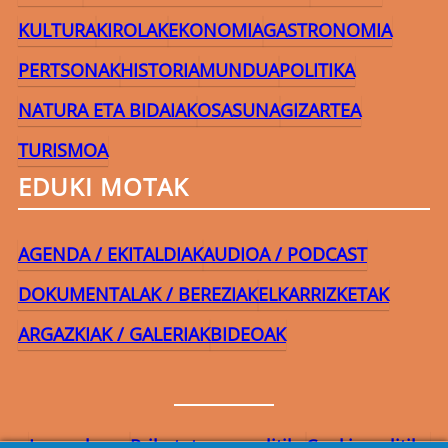
KULTURA
KIROLAK
EKONOMIA
GASTRONOMIA
PERTSONAK
HISTORIA
MUNDUA
POLITIKA
NATURA ETA BIDAIAK
OSASUNA
GIZARTEA
TURISMOA
EDUKI MOTAK
AGENDA / EKITALDIAK
AUDIOA / PODCAST
DOKUMENTALAK / BEREZIAK
ELKARRIZKETAK
ARGAZKIAK / GALERIAK
BIDEOAK
Lege-oharra
Pribatutasun-politika
Cookie politika