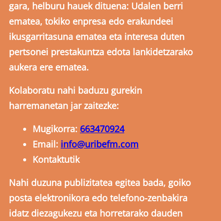
gara, helburu hauek dituena: Udalen berri
ematea, tokiko enpresa edo erakundeei
ikusgarritasuna ematea eta interesa duten
pertsonei prestakuntza edota lankidetzarako
aukera ere ematea.
Kolaboratu nahi baduzu gurekin
harremanetan jar zaitezke:
Mugikorra:
663470924
Email:
info@uribefm.com
Kontaktutik
Nahi duzuna publizitatea egitea bada, goiko
posta elektronikora edo telefono-zenbakira
idatz diezagukezu eta horretarako dauden