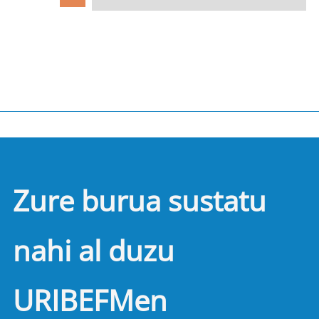
Zure burua sustatu
nahi al duzu
URIBEFMen