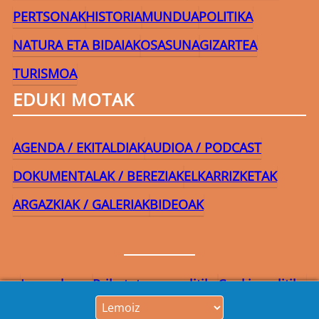
PERTSONAK
HISTORIA
MUNDUA
POLITIKA
NATURA ETA BIDAIAK
OSASUNA
GIZARTEA
TURISMOA
EDUKI MOTAK
AGENDA / EKITALDIAK
AUDIOA / PODCAST
DOKUMENTALAK / BEREZIAK
ELKARRIZKETAK
ARGAZKIAK / GALERIAK
BIDEOAK
Lege-oharra
Pribatutasun-politika
Cookie politika