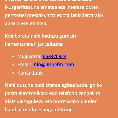
ikusgarritasuna ematea eta interesa duten
pertsonei prestakuntza edota lankidetzarako
aukera ere ematea.
Kolaboratu nahi baduzu gurekin
harremanetan jar zaitezke:
Mugikorra:
663470924
Email:
info@uribefm.com
Kontaktutik
Nahi duzuna publizitatea egitea bada, goiko
posta elektronikora edo telefono-zenbakira
idatz diezagukezu eta horretarako dauden
hainbat modu esango dizkizugu.