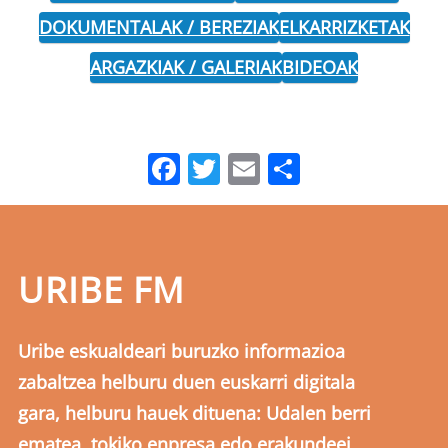
DOKUMENTALAK / BEREZIAK
ELKARRIZKETAK
ARGAZKIAK / GALERIAK
BIDEOAK
Facebook
Twitter
Email
Share
URIBE FM
Uribe eskualdeari buruzko informazioa
zabaltzea helburu duen euskarri digitala
gara, helburu hauek dituena: Udalen berri
ematea, tokiko enpresa edo erakundeei