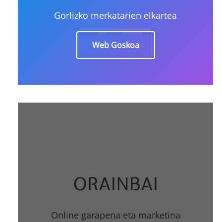
Gorlizko merkatarien elkartea
Web Goskoa
ORAINBAI
Online garapena eta marketina