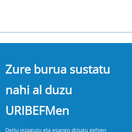
Zure burua sustatu
nahi al duzu
URIBEFMen
Deitu iezaguzu eta esango dizugu gehien