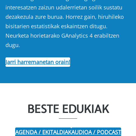
interesatzen zaizun udalerrietan soilik sustatu
dezakezula zure burua. Horrez gain, hiruhileko
bisitarien estatistikak eskaintzen ditugu.
Neurketa horietarako GAnalytics 4 erabiltzen
dugu.
Jarri harremanetan orain!
BESTE EDUKIAK
AGENDA / EKITALDIAK
AUDIOA / PODCAST