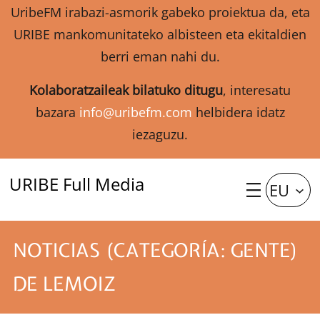
UribeFM irabazi-asmorik gabeko proiektua da, eta
URIBE mankomunitateko albisteen eta ekitaldien
berri eman nahi du.
Kolaboratzaileak bilatuko ditugu
, interesatu
bazara
info@uribefm.com
helbidera idatz
iezaguzu.
URIBE Full Media
EU
NOTICIAS (CATEGORÍA: GENTE)
DE LEMOIZ