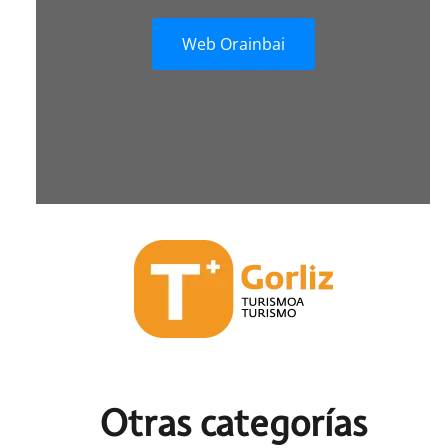
Web Orainbai
Otras c
ategorías