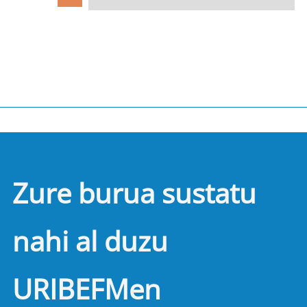
Zure burua sustatu
nahi al duzu
URIBEFMen