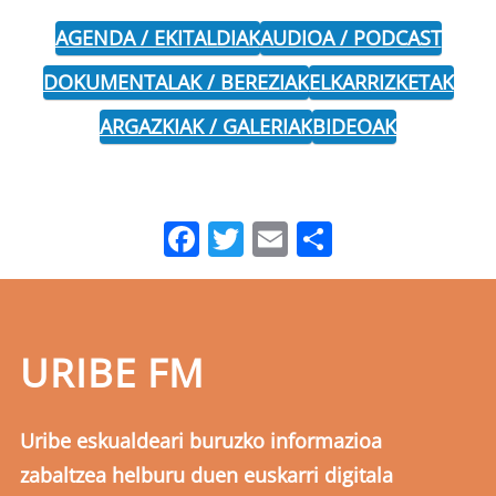
AGENDA / EKITALDIAK
AUDIOA / PODCAST
DOKUMENTALAK / BEREZIAK
ELKARRIZKETAK
ARGAZKIAK / GALERIAK
BIDEOAK
Facebook
Twitter
Email
Share
URIBE FM
Uribe eskualdeari buruzko informazioa
zabaltzea helburu duen euskarri digitala