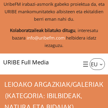
UribeFM irabazi-asmorik gabeko proiektua da, eta
URIBE mankomunitateko albisteen eta ekitaldien
berri eman nahi du.
Kolaboratzaileak bilatuko ditugu
, interesatu
bazara
info@uribefm.com
helbidera idatz
iezaguzu.
URIBE Full Media
EU
LEIOAKO ARGAZKIAK/GALERIAK
(KATEGORIA: IBILBIDEAK,
NATURA ETA BIDAIAK)