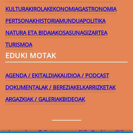
KULTURA
KIROLAK
EKONOMIA
GASTRONOMIA
PERTSONAK
HISTORIA
MUNDUA
POLITIKA
NATURA ETA BIDAIAK
OSASUNA
GIZARTEA
TURISMOA
EDUKI MOTAK
AGENDA / EKITALDIAK
AUDIOA / PODCAST
DOKUMENTALAK / BEREZIAK
ELKARRIZKETAK
ARGAZKIAK / GALERIAK
BIDEOAK
Lege-oharra
Pribatutasun-politika
Cookie politika