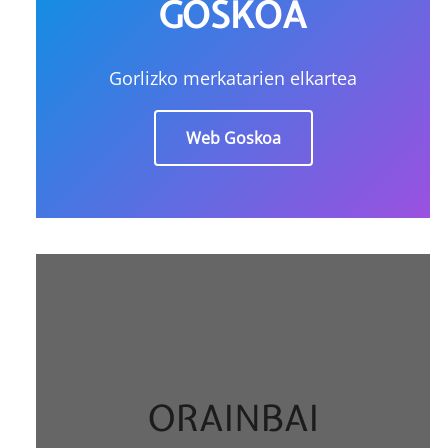
GOSKOA
Gorlizko merkatarien elkartea
Web Goskoa
ORAINBAI