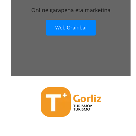
Online garapena eta marketina
Web Orainbai