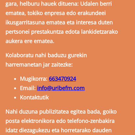
gara, helburu hauek dituena: Udalen berri
ematea, tokiko enpresa edo erakundeei
ikusgarritasuna ematea eta interesa duten
pertsonei prestakuntza edota lankidetzarako
aukera ere ematea.
Kolaboratu nahi baduzu gurekin
harremanetan jar zaitezke:
Mugikorra:
663470924
Email:
info@uribefm.com
Kontaktutik
Nahi duzuna publizitatea egitea bada, goiko
posta elektronikora edo telefono-zenbakira
idatz diezagukezu eta horretarako dauden