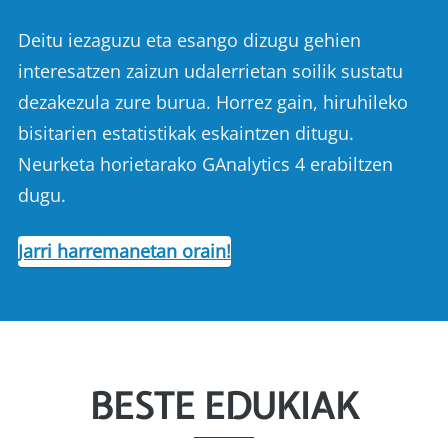
Deitu iezaguzu eta esango dizugu gehien
interesatzen zaizun udalerrietan soilik sustatu
dezakezula zure burua. Horrez gain, hiruhileko
bisitarien estatistikak eskaintzen ditugu.
Neurketa horietarako GAnalytics 4 erabiltzen
dugu.
Jarri harremanetan orain!
BESTE EDUKIAK