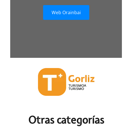
Web Orainbai
Otras c
ategorías