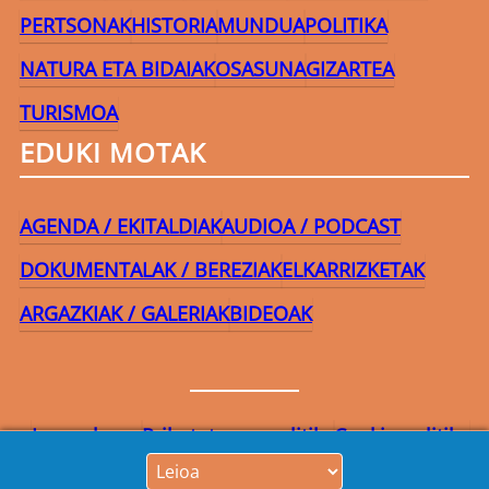
PERTSONAK
HISTORIA
MUNDUA
POLITIKA
NATURA ETA BIDAIAK
OSASUNA
GIZARTEA
TURISMOA
EDUKI MOTAK
AGENDA / EKITALDIAK
AUDIOA / PODCAST
DOKUMENTALAK / BEREZIAK
ELKARRIZKETAK
ARGAZKIAK / GALERIAK
BIDEOAK
Lege-oharra
Pribatutasun-politika
Cookie politika