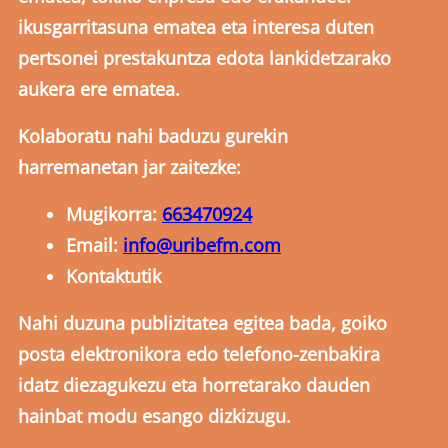
ikusgarritasuna ematea eta interesa duten
pertsonei prestakuntza edota lankidetzarako
aukera ere ematea.
Kolaboratu nahi baduzu gurekin
harremanetan jar zaitezke:
Mugikorra:
663470924
Email:
info@uribefm.com
Kontaktutik
Nahi duzuna publizitatea egitea bada, goiko
posta elektronikora edo telefono-zenbakira
idatz diezagukezu eta horretarako dauden
hainbat modu esango dizkizugu.