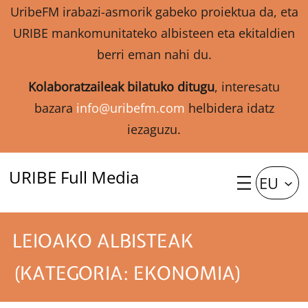
UribeFM irabazi-asmorik gabeko proiektua da, eta
URIBE mankomunitateko albisteen eta ekitaldien
berri eman nahi du.
Kolaboratzaileak bilatuko ditugu
, interesatu
bazara
info@uribefm.com
helbidera idatz
iezaguzu.
URIBE Full Media
EU
LEIOAKO ALBISTEAK
(KATEGORIA: EKONOMIA)