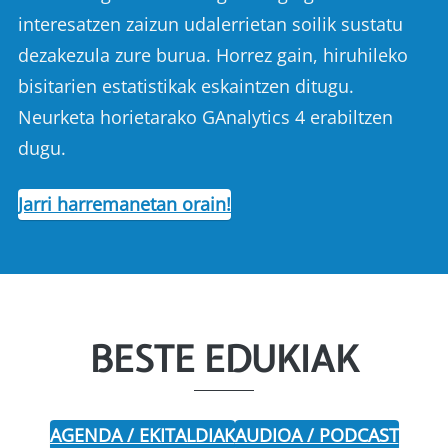
interesatzen zaizun udalerrietan soilik sustatu
dezakezula zure burua. Horrez gain, hiruhileko
bisitarien estatistikak eskaintzen ditugu.
Neurketa horietarako GAnalytics 4 erabiltzen
dugu.
Jarri harremanetan orain!
BESTE EDUKIAK
AGENDA / EKITALDIAK
AUDIOA / PODCAST