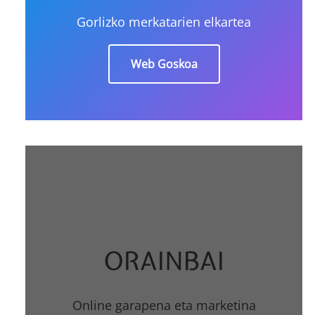
Gorlizko merkatarien elkartea
Web Goskoa
ORAINBAI
Online garapena eta marketina