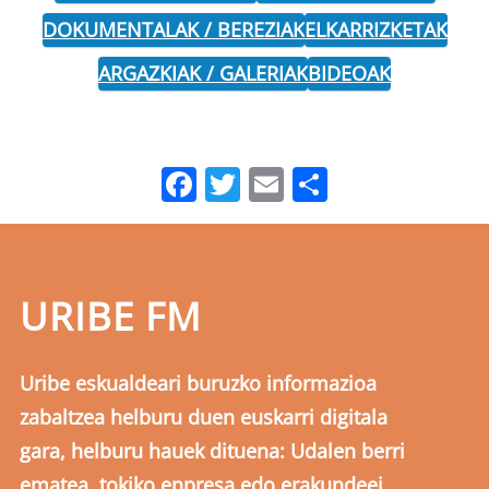
DOKUMENTALAK / BEREZIAK
ELKARRIZKETAK
ARGAZKIAK / GALERIAK
BIDEOAK
Facebook
Twitter
Email
Share
URIBE FM
Uribe eskualdeari buruzko informazioa
zabaltzea helburu duen euskarri digitala
gara, helburu hauek dituena: Udalen berri
ematea, tokiko enpresa edo erakundeei