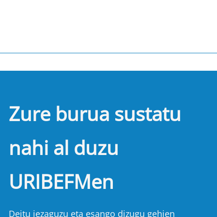
Zure burua sustatu
nahi al duzu
URIBEFMen
Deitu iezaguzu eta esango dizugu gehien