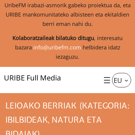
UribeFM irabazi-asmorik gabeko proiektua da, eta
URIBE mankomunitateko albisteen eta ekitaldien
berri eman nahi du.
Kolaboratzaileak bilatuko ditugu
, interesatu
bazara
info@uribefm.com
helbidera idatz
iezaguzu.
URIBE Full Media
EU
LEIOAKO BERRIAK (KATEGORIA:
IBILBIDEAK, NATURA ETA
BIDAIAK)