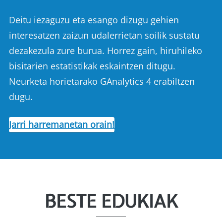
Deitu iezaguzu eta esango dizugu gehien
interesatzen zaizun udalerrietan soilik sustatu
dezakezula zure burua. Horrez gain, hiruhileko
bisitarien estatistikak eskaintzen ditugu.
Neurketa horietarako GAnalytics 4 erabiltzen
dugu.
Jarri harremanetan orain!
BESTE EDUKIAK