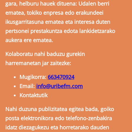
gara, helburu hauek dituena: Udalen berri
ematea, tokiko enpresa edo erakundeei
ikusgarritasuna ematea eta interesa duten
pertsonei prestakuntza edota lankidetzarako
aukera ere ematea.
Kolaboratu nahi baduzu gurekin
harremanetan jar zaitezke:
Mugikorra:
663470924
Email:
info@uribefm.com
Kontaktutik
Nahi duzuna publizitatea egitea bada, goiko
posta elektronikora edo telefono-zenbakira
idatz diezagukezu eta horretarako dauden