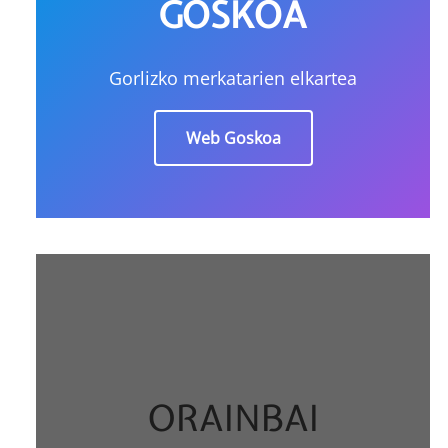
GOSKOA
Gorlizko merkatarien elkartea
Web Goskoa
ORAINBAI