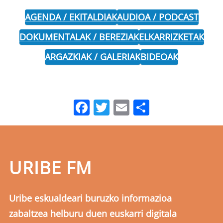
AGENDA / EKITALDIAK
AUDIOA / PODCAST
DOKUMENTALAK / BEREZIAK
ELKARRIZKETAK
ARGAZKIAK / GALERIAK
BIDEOAK
Facebook
Twitter
Email
Share
URIBE FM
Uribe eskualdeari buruzko informazioa
zabaltzea helburu duen euskarri digitala