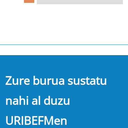
Zure burua sustatu
nahi al duzu
URIBEFMen