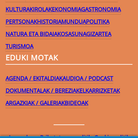
KULTURA
KIROLAK
EKONOMIA
GASTRONOMIA
PERTSONAK
HISTORIA
MUNDUA
POLITIKA
NATURA ETA BIDAIAK
OSASUNA
GIZARTEA
TURISMOA
EDUKI MOTAK
AGENDA / EKITALDIAK
AUDIOA / PODCAST
DOKUMENTALAK / BEREZIAK
ELKARRIZKETAK
ARGAZKIAK / GALERIAK
BIDEOAK
Lege-oharra
Pribatutasun-politika
Cookie politika