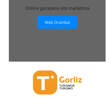
Online garapena eta marketina
Web Orainbai