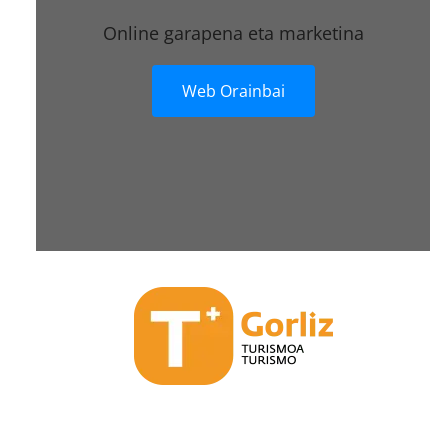
Online garapena eta marketina
Web Orainbai