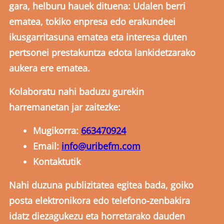
gara, helburu hauek dituena: Udalen berri
ematea, tokiko enpresa edo erakundeei
ikusgarritasuna ematea eta interesa duten
pertsonei prestakuntza edota lankidetzarako
aukera ere ematea.
Kolaboratu nahi baduzu gurekin
harremanetan jar zaitezke:
Mugikorra:
663470924
Email:
info@uribefm.com
Kontaktutik
Nahi duzuna publizitatea egitea bada, goiko
posta elektronikora edo telefono-zenbakira
idatz diezagukezu eta horretarako dauden