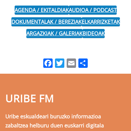
AGENDA / EKITALDIAK
AUDIOA / PODCAST
DOKUMENTALAK / BEREZIAK
ELKARRIZKETAK
ARGAZKIAK / GALERIAK
BIDEOAK
Facebook
Twitter
Email
Share
URIBE FM
Uribe eskualdeari buruzko informazioa
zabaltzea helburu duen euskarri digitala