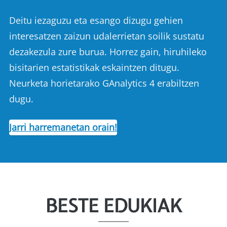
Deitu iezaguzu eta esango dizugu gehien
interesatzen zaizun udalerrietan soilik sustatu
dezakezula zure burua. Horrez gain, hiruhileko
bisitarien estatistikak eskaintzen ditugu.
Neurketa horietarako GAnalytics 4 erabiltzen
dugu.
Jarri harremanetan orain!
BESTE EDUKIAK