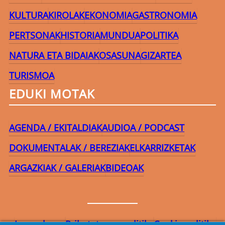
KULTURA
KIROLAK
EKONOMIA
GASTRONOMIA
PERTSONAK
HISTORIA
MUNDUA
POLITIKA
NATURA ETA BIDAIAK
OSASUNA
GIZARTEA
TURISMOA
EDUKI MOTAK
AGENDA / EKITALDIAK
AUDIOA / PODCAST
DOKUMENTALAK / BEREZIAK
ELKARRIZKETAK
ARGAZKIAK / GALERIAK
BIDEOAK
Lege-oharra
Pribatutasun-politika
Cookie politika