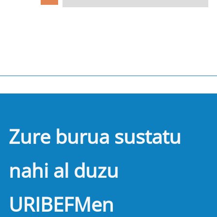
Zure burua sustatu
nahi al duzu
URIBEFMen