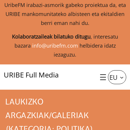
UribeFM irabazi-asmorik gabeko proiektua da, eta
URIBE mankomunitateko albisteen eta ekitaldien
berri eman nahi du.
Kolaboratzaileak bilatuko ditugu
, interesatu
bazara
info@uribefm.com
helbidera idatz
iezaguzu.
URIBE Full Media
EU
LAUKIZKO
ARGAZKIAK/GALERIAK
(KATEGORIA: POLITIKA)