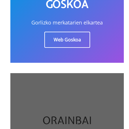
GOSKOA
Gorlizko merkatarien elkartea
Web Goskoa
ORAINBAI