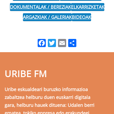
DOKUMENTALAK / BEREZIAK
ELKARRIZKETAK
ARGAZKIAK / GALERIAK
BIDEOAK
Facebook
Twitter
Email
Share
URIBE FM
Uribe eskualdeari buruzko informazioa
zabaltzea helburu duen euskarri digitala
gara, helburu hauek dituena: Udalen berri
ematea, tokiko enpresa edo erakundeei