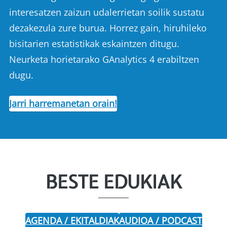
interesatzen zaizun udalerrietan soilik sustatu
dezakezula zure burua. Horrez gain, hiruhileko
bisitarien estatistikak eskaintzen ditugu.
Neurketa horietarako GAnalytics 4 erabiltzen
dugu.
Jarri harremanetan orain!
BESTE EDUKIAK
AGENDA / EKITALDIAK
AUDIOA / PODCAST