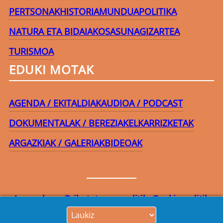
PERTSONAK
HISTORIA
MUNDUA
POLITIKA
NATURA ETA BIDAIAK
OSASUNA
GIZARTEA
TURISMOA
EDUKI MOTAK
AGENDA / EKITALDIAK
AUDIOA / PODCAST
DOKUMENTALAK / BEREZIAK
ELKARRIZKETAK
ARGAZKIAK / GALERIAK
BIDEOAK
Lege-oharra
Pribatutasun-politika
Cookie politika