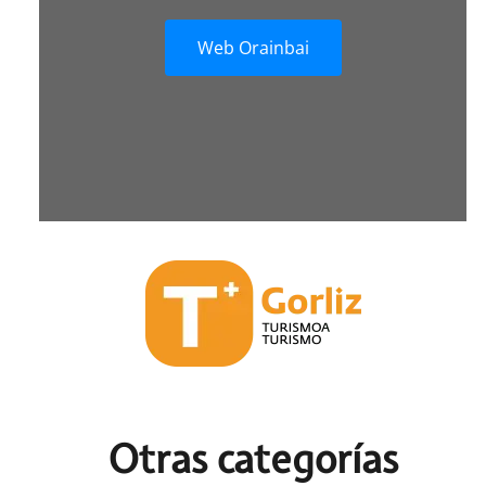
Web Orainbai
Otras c
ategorías