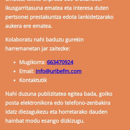
ikusgarritasuna ematea eta interesa duten
pertsonei prestakuntza edota lankidetzarako
aukera ere ematea.
Kolaboratu nahi baduzu gurekin
harremanetan jar zaitezke:
Mugikorra:
663470924
Email:
info@uribefm.com
Kontaktutik
Nahi duzuna publizitatea egitea bada, goiko
posta elektronikora edo telefono-zenbakira
idatz diezagukezu eta horretarako dauden
hainbat modu esango dizkizugu.