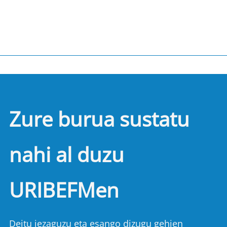
Zure burua sustatu
nahi al duzu
URIBEFMen
Deitu iezaguzu eta esango dizugu gehien