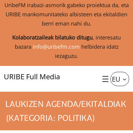
UribeFM irabazi-asmorik gabeko proiektua da, eta
URIBE mankomunitateko albisteen eta ekitaldien
berri eman nahi du.
Kolaboratzaileak bilatuko ditugu
, interesatu
bazara
info@uribefm.com
helbidera idatz
iezaguzu.
URIBE Full Media
EU
LAUKIZEN AGENDA/EKITALDIAK
(KATEGORIA: POLITIKA)