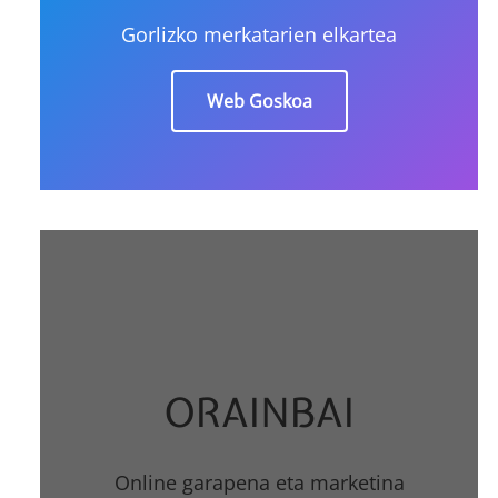
Gorlizko merkatarien elkartea
Web Goskoa
ORAINBAI
Online garapena eta marketina