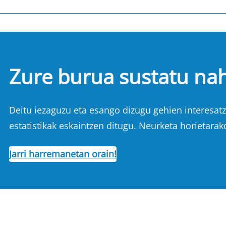
Zure burua sustatu na
Deitu iezaguzu eta esango dizugu gehien interesatze
estatistikak eskaintzen ditugu. Neurketa horietarak
Jarri harremanetan orain!