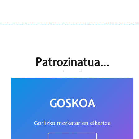
Patrozinatua…
GOSKOA
Gorlizko merkatarien elkartea