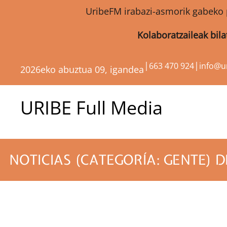
UribeFM irabazi-asmorik gabeko 
Kolaboratzaileak bil
|
|
663 470 924
info@u
2026eko abuztua 09, igandea
URIBE Full Media
NOTICIAS (CATEGORÍA: GENTE) D