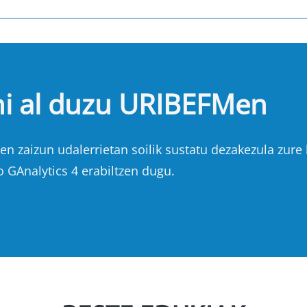
hi al duzu URIBEFMen
n zaizun udalerrietan soilik sustatu dezakezula zure b
o GAnalytics 4 erabiltzen dugu.