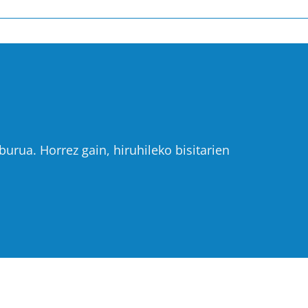
urua. Horrez gain, hiruhileko bisitarien