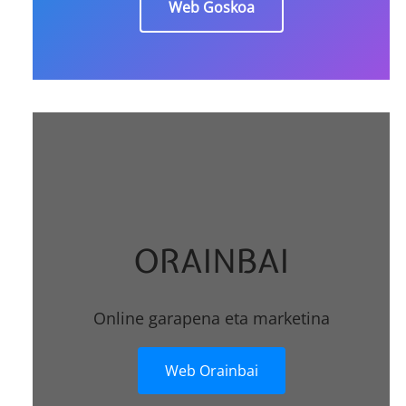
Web Goskoa
ORAINBAI
Online garapena eta marketina
Web Orainbai