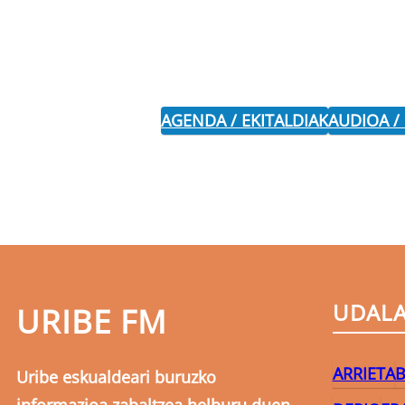
AGENDA / EKITALDIAK
AUDIOA /
UDAL
URIBE FM
ARRIETA
B
Uribe eskualdeari buruzko