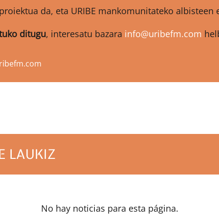
proiektua da, eta URIBE mankomunitateko albisteen et
atuko ditugu
, interesatu bazara
info@uribefm.com
helb
ribefm.com
E LAUKIZ
No hay noticias para esta página.