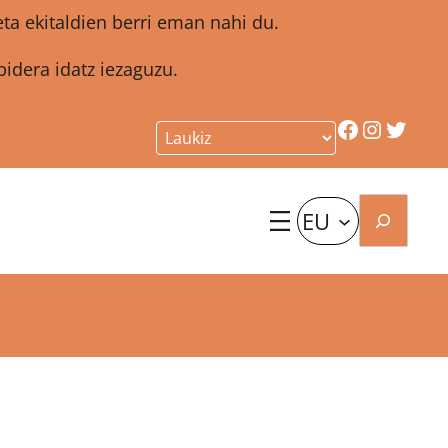
a ekitaldien berri eman nahi du.
idera idatz iezaguzu.
Facebook
Instagr
Twitt
Bilatu
EU