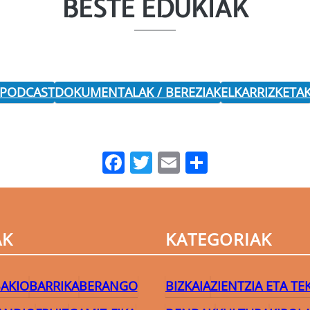
BESTE EDUKIAK
 PODCAST
DOKUMENTALAK / BEREZIAK
ELKARRIZKETA
Facebook
Twitter
Email
Share
AK
KATEGORIAK
AKIO
BARRIKA
BERANGO
BIZKAIA
ZIENTZIA ETA T