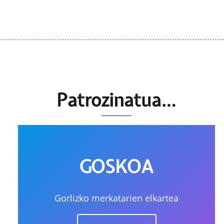
Patrozinatua…
GOSKOA
Gorlizko merkatarien elkartea