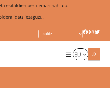
a ekitaldien berri eman nahi du.
idera idatz iezaguzu.
Facebook
Instagr
Twitt
Bilatu
EU