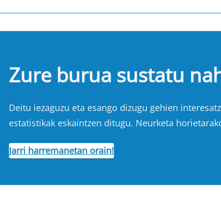
Zure burua sustatu na
Deitu iezaguzu eta esango dizugu gehien interesatze
estatistikak eskaintzen ditugu. Neurketa horietarak
Jarri harremanetan orain!