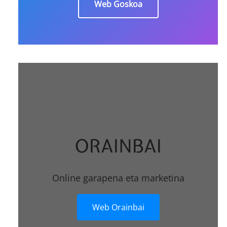
Web Goskoa
ORAINBAI
Online garapena eta marketina
Web Orainbai