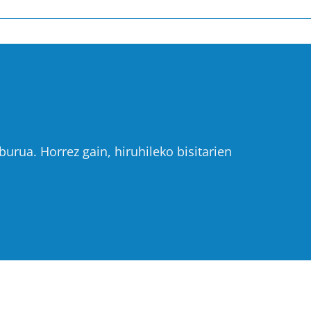
urua. Horrez gain, hiruhileko bisitarien