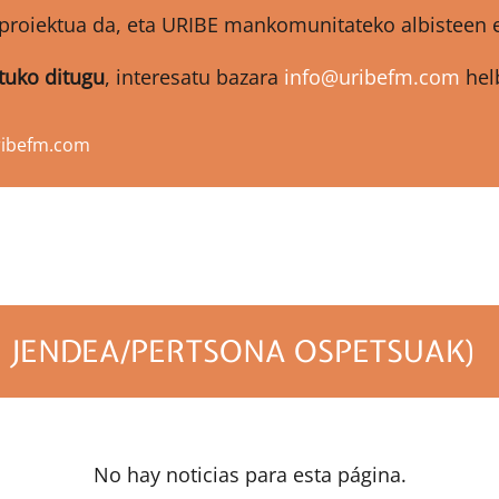
proiektua da, eta URIBE mankomunitateko albisteen et
atuko ditugu
, interesatu bazara
info@uribefm.com
helb
ribefm.com
: JENDEA/PERTSONA OSPETSUAK)
No hay noticias para esta página.