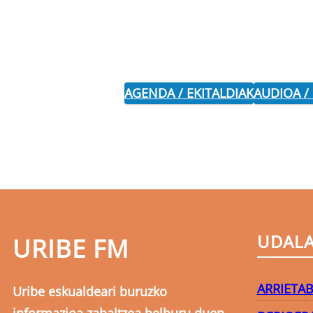
AGENDA / EKITALDIAK
AUDIOA /
UDAL
URIBE FM
ARRIETA
B
Uribe eskualdeari buruzko