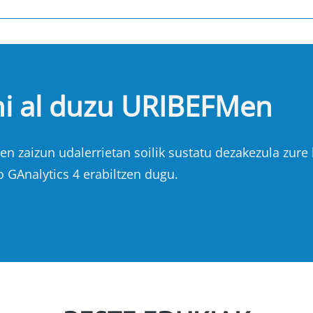
hi al duzu URIBEFMen
n zaizun udalerrietan soilik sustatu dezakezula zure b
o GAnalytics 4 erabiltzen dugu.