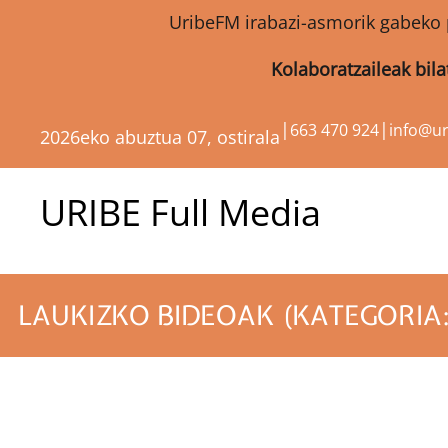
UribeFM irabazi-asmorik gabeko 
Kolaboratzaileak bil
|
|
663 470 924
info@u
2026eko abuztua 07, ostirala
URIBE Full Media
LAUKIZKO BIDEOAK (KATEGORIA