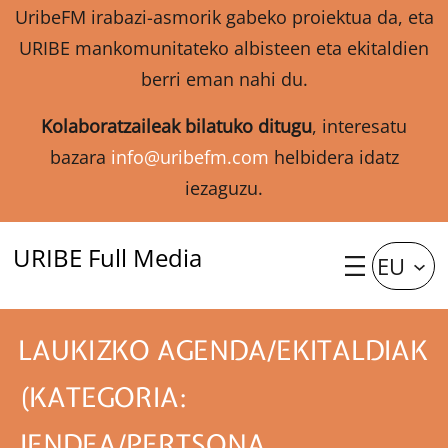
UribeFM irabazi-asmorik gabeko proiektua da, eta
URIBE mankomunitateko albisteen eta ekitaldien
berri eman nahi du.
Kolaboratzaileak bilatuko ditugu
, interesatu
bazara
info@uribefm.com
helbidera idatz
iezaguzu.
URIBE Full Media
EU
LAUKIZKO AGENDA/EKITALDIAK
(KATEGORIA:
JENDEA/PERTSONA