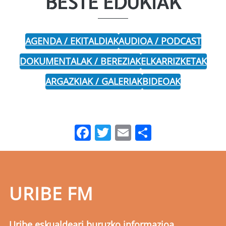
BESTE EDUKIAK
AGENDA / EKITALDIAK
AUDIOA / PODCAST
DOKUMENTALAK / BEREZIAK
ELKARRIZKETAK
ARGAZKIAK / GALERIAK
BIDEOAK
Facebook
Twitter
Email
Share
URIBE FM
Uribe eskualdeari buruzko informazioa