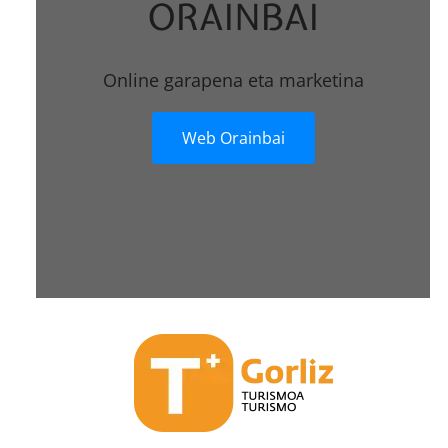
ORAINBAI
Online garapena eta marketina
Web Orainbai