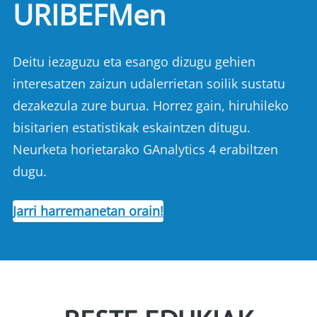
URIBEFMen
Deitu iezaguzu eta esango dizugu gehien
interesatzen zaizun udalerrietan soilik sustatu
dezakezula zure burua. Horrez gain, hiruhileko
bisitarien estatistikak eskaintzen ditugu.
Neurketa horietarako GAnalytics 4 erabiltzen
dugu.
Jarri harremanetan orain!