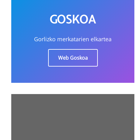
GOSKOA
Gorlizko merkatarien elkartea
Web Goskoa