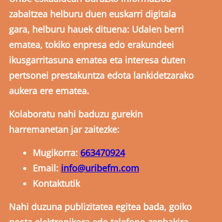
zabaltzea helburu duen euskarri digitala
gara, helburu hauek dituena: Udalen berri
ematea, tokiko enpresa edo erakundeei
ikusgarritasuna ematea eta interesa duten
pertsonei prestakuntza edota lankidetzarako
aukera ere ematea.
Kolaboratu nahi baduzu gurekin
harremanetan jar zaitezke:
Mugikorra:
663470924
Email:
info@uribefm.com
Kontaktutik
Nahi duzuna publizitatea egitea bada, goiko