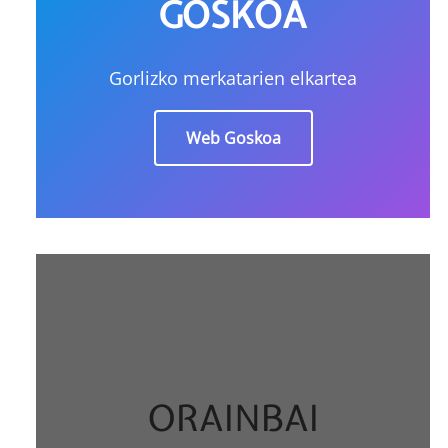
GOSKOA
Gorlizko merkatarien elkartea
Web Goskoa
ORAINBAI