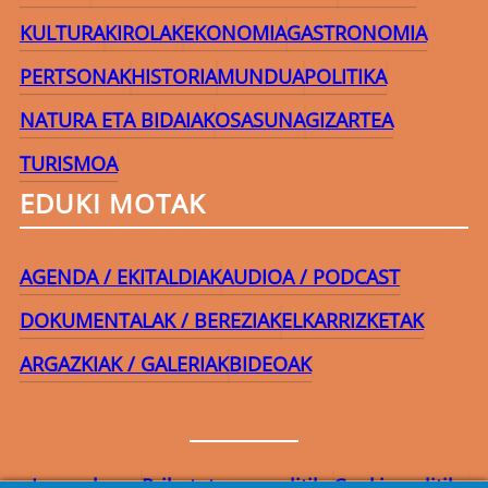
KULTURA
KIROLAK
EKONOMIA
GASTRONOMIA
PERTSONAK
HISTORIA
MUNDUA
POLITIKA
NATURA ETA BIDAIAK
OSASUNA
GIZARTEA
TURISMOA
EDUKI MOTAK
AGENDA / EKITALDIAK
AUDIOA / PODCAST
DOKUMENTALAK / BEREZIAK
ELKARRIZKETAK
ARGAZKIAK / GALERIAK
BIDEOAK
Lege-oharra
Pribatutasun-politika
Cookie politika