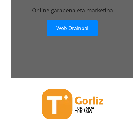
Online garapena eta marketina
Web Orainbai