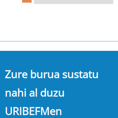
Zure burua sustatu
nahi al duzu
URIBEFMen