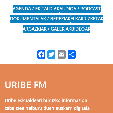
AGENDA / EKITALDIAK
AUDIOA / PODCAST
DOKUMENTALAK / BEREZIAK
ELKARRIZKETAK
ARGAZKIAK / GALERIAK
BIDEOAK
Facebook
Twitter
Email
Share
URIBE FM
Uribe eskualdeari buruzko informazioa
zabaltzea helburu duen euskarri digitala