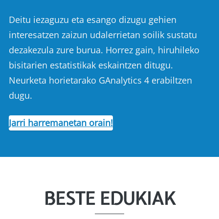
Deitu iezaguzu eta esango dizugu gehien
interesatzen zaizun udalerrietan soilik sustatu
dezakezula zure burua. Horrez gain, hiruhileko
bisitarien estatistikak eskaintzen ditugu.
Neurketa horietarako GAnalytics 4 erabiltzen
dugu.
Jarri harremanetan orain!
BESTE EDUKIAK