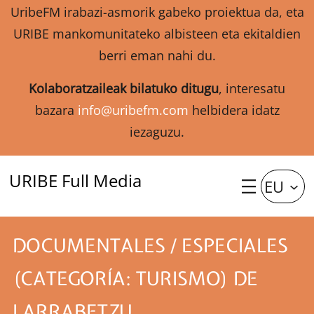
UribeFM irabazi-asmorik gabeko proiektua da, eta
URIBE mankomunitateko albisteen eta ekitaldien
berri eman nahi du.
Kolaboratzaileak bilatuko ditugu
, interesatu
bazara
info@uribefm.com
helbidera idatz
iezaguzu.
URIBE Full Media
EU
DOCUMENTALES / ESPECIALES
(CATEGORÍA: TURISMO) DE
LARRABETZU