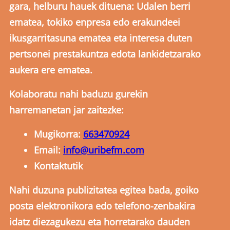
gara, helburu hauek dituena: Udalen berri
ematea, tokiko enpresa edo erakundeei
ikusgarritasuna ematea eta interesa duten
pertsonei prestakuntza edota lankidetzarako
aukera ere ematea.
Kolaboratu nahi baduzu gurekin
harremanetan jar zaitezke:
Mugikorra:
663470924
Email:
info@uribefm.com
Kontaktutik
Nahi duzuna publizitatea egitea bada, goiko
posta elektronikora edo telefono-zenbakira
idatz diezagukezu eta horretarako dauden