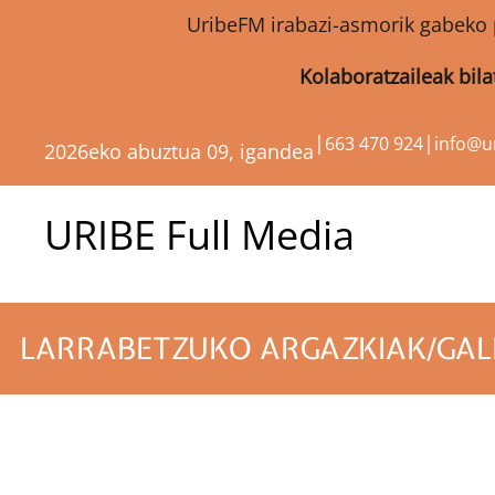
UribeFM irabazi-asmorik gabeko 
Kolaboratzaileak bil
|
|
663 470 924
info@u
2026eko abuztua 09, igandea
URIBE Full Media
LARRABETZUKO ARGAZKIAK/GALE