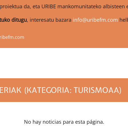
proiektua da, eta URIBE mankomunitateko albisteen et
atuko ditugu
, interesatu bazara
info@uribefm.com
helb
ribefm.com
RIAK (KATEGORIA: TURISMOAA)
No hay noticias para esta página.