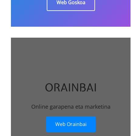
Web Goskoa
ORAINBAI
Online garapena eta marketina
Web Orainbai