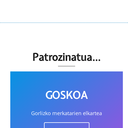
Patrozinatua…
GOSKOA
Gorlizko merkatarien elkartea