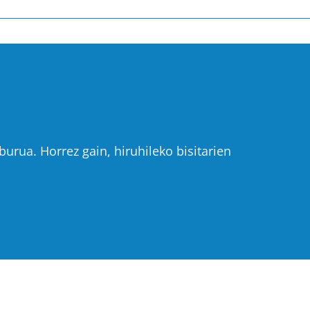
urua. Horrez gain, hiruhileko bisitarien