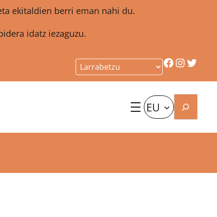
a ekitaldien berri eman nahi du.
idera idatz iezaguzu.
Facebook
Instagr
Twitt
Bilatu
EU