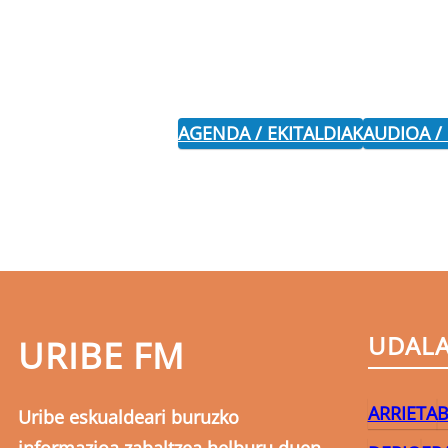
AGENDA / EKITALDIAK
AUDIOA /
UDAL
URIBE FM
ARRIETA
B
Uribe eskualdeari buruzko