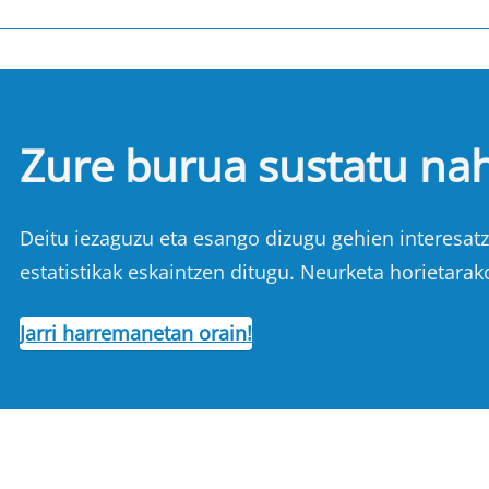
Zure burua sustatu na
Deitu iezaguzu eta esango dizugu gehien interesatze
estatistikak eskaintzen ditugu. Neurketa horietarak
Jarri harremanetan orain!