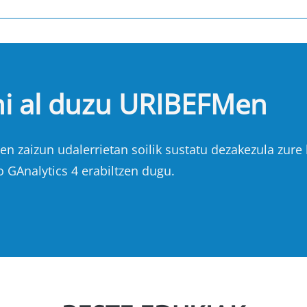
hi al duzu URIBEFMen
n zaizun udalerrietan soilik sustatu dezakezula zure b
o GAnalytics 4 erabiltzen dugu.