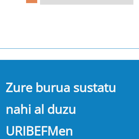
Zure burua sustatu
nahi al duzu
URIBEFMen