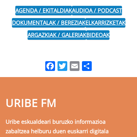
AGENDA / EKITALDIAK
AUDIOA / PODCAST
DOKUMENTALAK / BEREZIAK
ELKARRIZKETAK
ARGAZKIAK / GALERIAK
BIDEOAK
Facebook
Twitter
Email
Share
URIBE FM
Uribe eskualdeari buruzko informazioa
zabaltzea helburu duen euskarri digitala