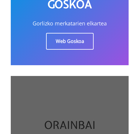
GOSKOA
Gorlizko merkatarien elkartea
Web Goskoa
ORAINBAI