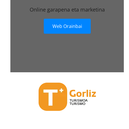
Online garapena eta marketina
Web Orainbai