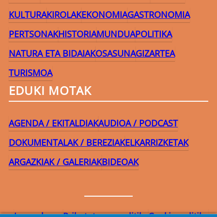
KULTURA
KIROLAK
EKONOMIA
GASTRONOMIA
PERTSONAK
HISTORIA
MUNDUA
POLITIKA
NATURA ETA BIDAIAK
OSASUNA
GIZARTEA
TURISMOA
EDUKI MOTAK
AGENDA / EKITALDIAK
AUDIOA / PODCAST
DOKUMENTALAK / BEREZIAK
ELKARRIZKETAK
ARGAZKIAK / GALERIAK
BIDEOAK
Lege-oharra
Pribatutasun-politika
Cookie politika