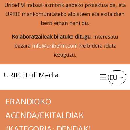
UribeFM irabazi-asmorik gabeko proiektua da, eta
URIBE mankomunitateko albisteen eta ekitaldien
berri eman nahi du.
Kolaboratzaileak bilatuko ditugu
, interesatu
bazara
info@uribefm.com
helbidera idatz
iezaguzu.
URIBE Full Media
EU
ERANDIOKO
AGENDA/EKITALDIAK
(KATEGORIA: DENDAK)