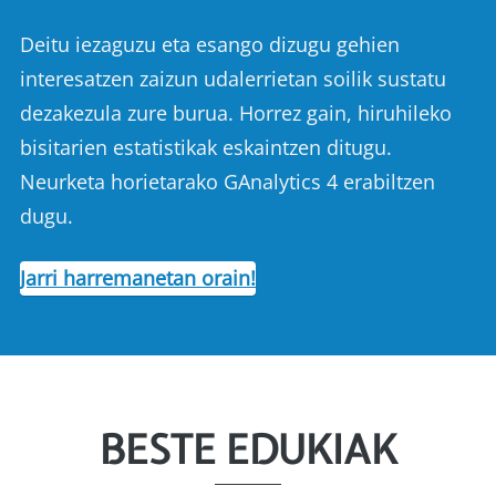
Deitu iezaguzu eta esango dizugu gehien
interesatzen zaizun udalerrietan soilik sustatu
dezakezula zure burua. Horrez gain, hiruhileko
bisitarien estatistikak eskaintzen ditugu.
Neurketa horietarako GAnalytics 4 erabiltzen
dugu.
Jarri harremanetan orain!
BESTE EDUKIAK