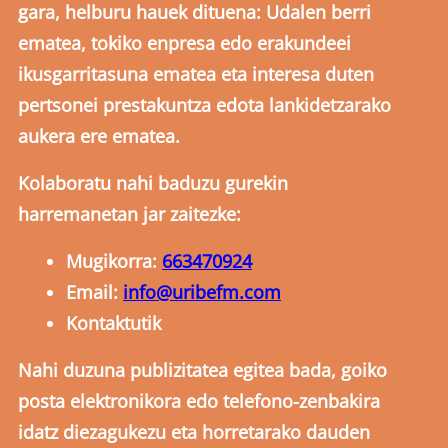
gara, helburu hauek dituena: Udalen berri
ematea, tokiko enpresa edo erakundeei
ikusgarritasuna ematea eta interesa duten
pertsonei prestakuntza edota lankidetzarako
aukera ere ematea.
Kolaboratu nahi baduzu gurekin
harremanetan jar zaitezke:
Mugikorra:
663470924
Email:
info@uribefm.com
Kontaktutik
Nahi duzuna publizitatea egitea bada, goiko
posta elektronikora edo telefono-zenbakira
idatz diezagukezu eta horretarako dauden