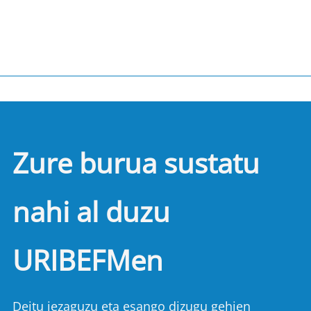
Zure burua sustatu
nahi al duzu
URIBEFMen
Deitu iezaguzu eta esango dizugu gehien