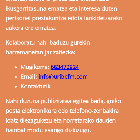
ikusgarritasuna ematea eta interesa duten
pertsonei prestakuntza edota lankidetzarako
aukera ere ematea.
Kolaboratu nahi baduzu gurekin
harremanetan jar zaitezke:
Mugikorra:
663470924
Email:
info@uribefm.com
Kontaktutik
Nahi duzuna publizitatea egitea bada, goiko
posta elektronikora edo telefono-zenbakira
idatz diezagukezu eta horretarako dauden
hainbat modu esango dizkizugu.