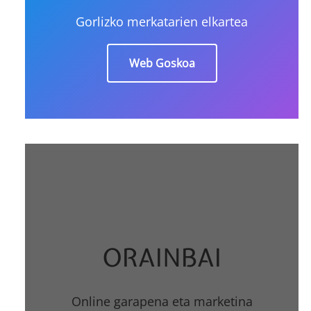
Gorlizko merkatarien elkartea
Web Goskoa
ORAINBAI
Online garapena eta marketina