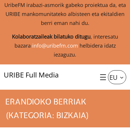
UribeFM irabazi-asmorik gabeko proiektua da, eta
URIBE mankomunitateko albisteen eta ekitaldien
berri eman nahi du.
Kolaboratzaileak bilatuko ditugu
, interesatu
bazara
info@uribefm.com
helbidera idatz
iezaguzu.
URIBE Full Media
EU
ERANDIOKO BERRIAK
(KATEGORIA: BIZKAIA)