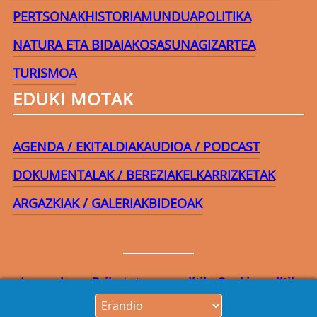
PERTSONAK
HISTORIA
MUNDUA
POLITIKA
NATURA ETA BIDAIAK
OSASUNA
GIZARTEA
TURISMOA
EDUKI MOTAK
AGENDA / EKITALDIAK
AUDIOA / PODCAST
DOKUMENTALAK / BEREZIAK
ELKARRIZKETAK
ARGAZKIAK / GALERIAK
BIDEOAK
Lege-oharra
Pribatutasun-politika
Cookie politika