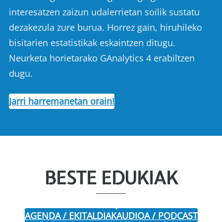
interesatzen zaizun udalerrietan soilik sustatu
dezakezula zure burua. Horrez gain, hiruhileko
bisitarien estatistikak eskaintzen ditugu.
Neurketa horietarako GAnalytics 4 erabiltzen
dugu.
Jarri harremanetan orain!
BESTE EDUKIAK
AGENDA / EKITALDIAK
AUDIOA / PODCAST