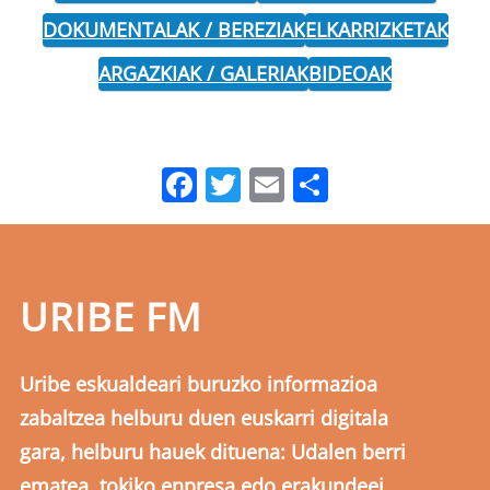
DOKUMENTALAK / BEREZIAK
ELKARRIZKETAK
ARGAZKIAK / GALERIAK
BIDEOAK
Facebook
Twitter
Email
Share
URIBE FM
Uribe eskualdeari buruzko informazioa
zabaltzea helburu duen euskarri digitala
gara, helburu hauek dituena: Udalen berri
ematea, tokiko enpresa edo erakundeei