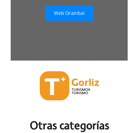
Web Orainbai
Otras c
ategorías