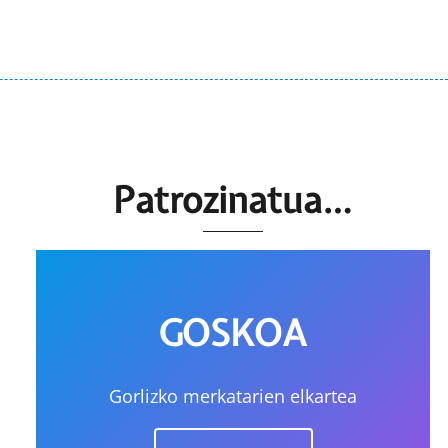
Patrozinatua…
GOSKOA
Gorlizko merkatarien elkartea