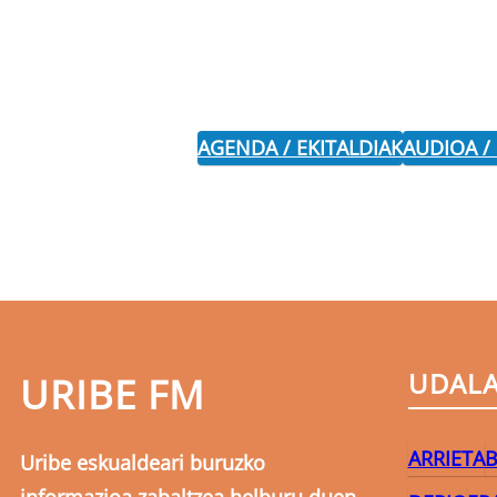
AGENDA / EKITALDIAK
AUDIOA /
UDAL
URIBE FM
ARRIETA
B
Uribe eskualdeari buruzko