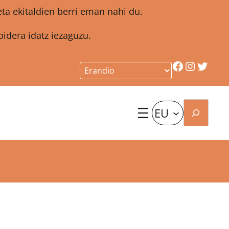
a ekitaldien berri eman nahi du.
idera idatz iezaguzu.
Facebook
Instagr
Twitt
Bilatu
EU