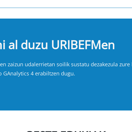
hi al duzu URIBEFMen
n zaizun udalerrietan soilik sustatu dezakezula zure b
o GAnalytics 4 erabiltzen dugu.