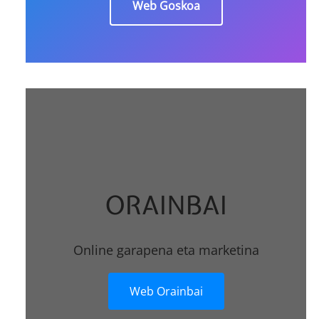
Web Goskoa
ORAINBAI
Online garapena eta marketina
Web Orainbai