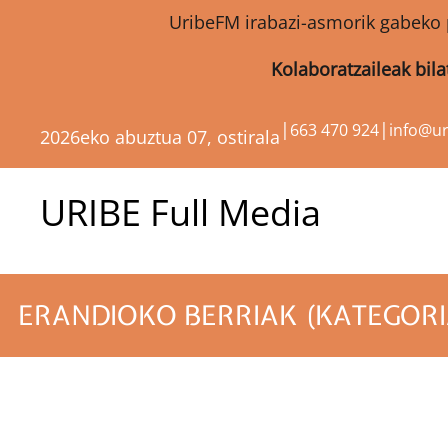
UribeFM irabazi-asmorik gabeko 
Kolaboratzaileak bil
|
|
663 470 924
info@u
2026eko abuztua 07, ostirala
URIBE Full Media
ERANDIOKO BERRIAK (KATEGOR