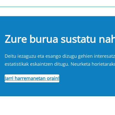
Zure burua sustatu na
Deitu iezaguzu eta esango dizugu gehien interesatze
estatistikak eskaintzen ditugu. Neurketa horietarak
Jarri harremanetan orain!