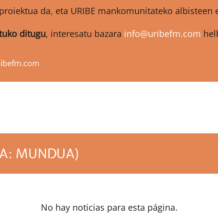
proiektua da, eta URIBE mankomunitateko albisteen et
atuko ditugu
, interesatu bazara
info@uribefm.com
helb
ribefm.com
IA: MUNDUA)
No hay noticias para esta página.