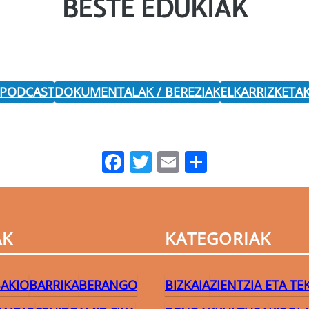
BESTE EDUKIAK
 PODCAST
DOKUMENTALAK / BEREZIAK
ELKARRIZKETA
Facebook
Twitter
Email
Share
AK
KATEGORIAK
AKIO
BARRIKA
BERANGO
BIZKAIA
ZIENTZIA ETA T