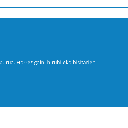
urua. Horrez gain, hiruhileko bisitarien