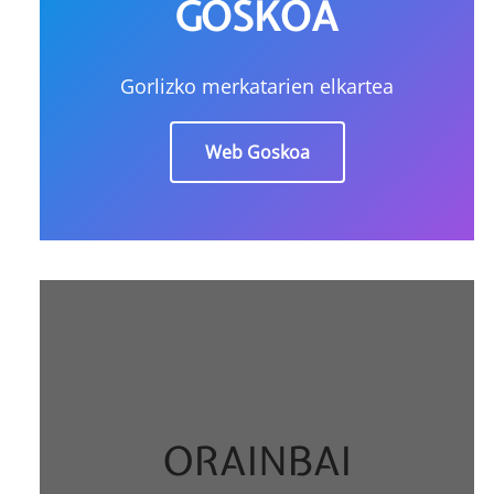
GOSKOA
Gorlizko merkatarien elkartea
Web Goskoa
ORAINBAI