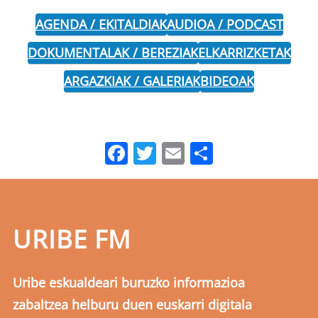
AGENDA / EKITALDIAK
AUDIOA / PODCAST
DOKUMENTALAK / BEREZIAK
ELKARRIZKETAK
ARGAZKIAK / GALERIAK
BIDEOAK
Facebook
Twitter
Email
Share
URIBE FM
Uribe eskualdeari buruzko informazioa
zabaltzea helburu duen euskarri digitala