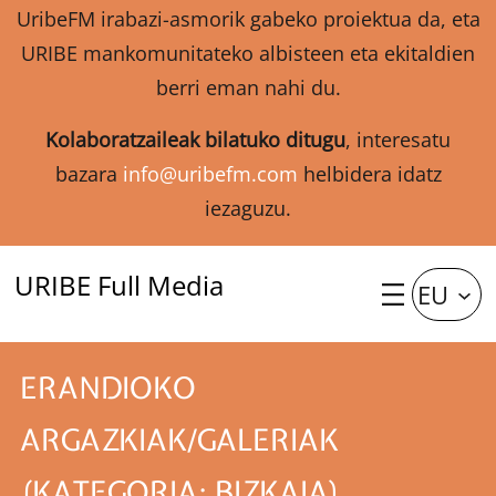
UribeFM irabazi-asmorik gabeko proiektua da, eta
URIBE mankomunitateko albisteen eta ekitaldien
berri eman nahi du.
Kolaboratzaileak bilatuko ditugu
, interesatu
bazara
info@uribefm.com
helbidera idatz
iezaguzu.
URIBE Full Media
EU
ERANDIOKO
ARGAZKIAK/GALERIAK
(KATEGORIA: BIZKAIA)