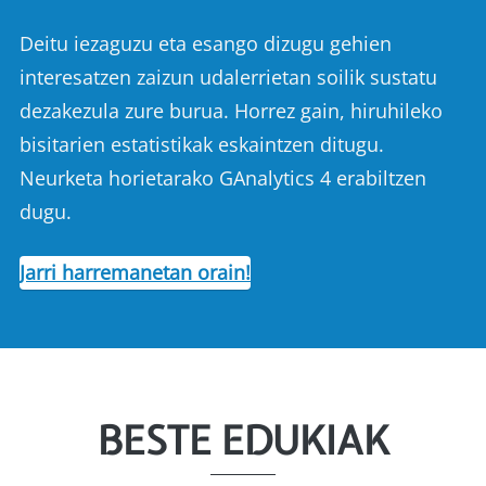
Deitu iezaguzu eta esango dizugu gehien
interesatzen zaizun udalerrietan soilik sustatu
dezakezula zure burua. Horrez gain, hiruhileko
bisitarien estatistikak eskaintzen ditugu.
Neurketa horietarako GAnalytics 4 erabiltzen
dugu.
Jarri harremanetan orain!
BESTE EDUKIAK