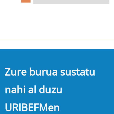
Zure burua sustatu
nahi al duzu
URIBEFMen