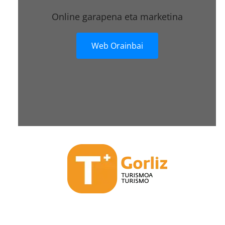
Online garapena eta marketina
Web Orainbai