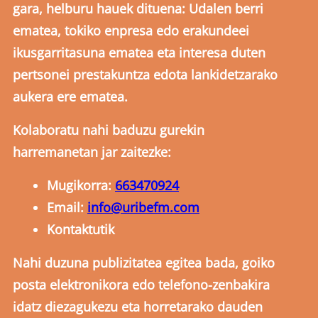
gara, helburu hauek dituena: Udalen berri
ematea, tokiko enpresa edo erakundeei
ikusgarritasuna ematea eta interesa duten
pertsonei prestakuntza edota lankidetzarako
aukera ere ematea.
Kolaboratu nahi baduzu gurekin
harremanetan jar zaitezke:
Mugikorra:
663470924
Email:
info@uribefm.com
Kontaktutik
Nahi duzuna publizitatea egitea bada, goiko
posta elektronikora edo telefono-zenbakira
idatz diezagukezu eta horretarako dauden