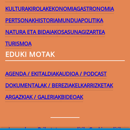
KULTURA
KIROLAK
EKONOMIA
GASTRONOMIA
PERTSONAK
HISTORIA
MUNDUA
POLITIKA
NATURA ETA BIDAIAK
OSASUNA
GIZARTEA
TURISMOA
EDUKI MOTAK
AGENDA / EKITALDIAK
AUDIOA / PODCAST
DOKUMENTALAK / BEREZIAK
ELKARRIZKETAK
ARGAZKIAK / GALERIAK
BIDEOAK
Lege-oharra
Pribatutasun-politika
Cookie politika