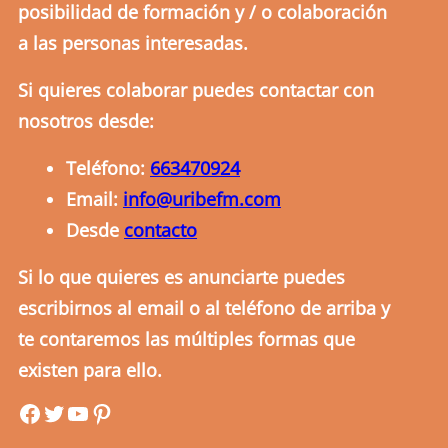
posibilidad de formación y / o colaboración
a las personas interesadas.
Si quieres colaborar puedes contactar con
nosotros desde:
Teléfono:
663470924
Email:
info@uribefm.com
Desde
contacto
Si lo que quieres es anunciarte puedes
escribirnos al email o al teléfono de arriba y
te contaremos las múltiples formas que
existen para ello.
uribefm
uribefm
YouTube
Pinterest