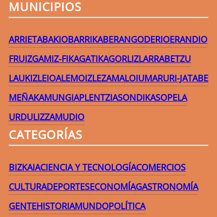
MUNICIPIOS
ARRIETA
BAKIO
BARRIKA
BERANGO
DERIO
ERANDIO
FRUIZ
GAMIZ-FIKA
GATIKA
GORLIZ
LARRABETZU
LAUKIZ
LEIOA
LEMOIZ
LEZAMA
LOIU
MARURI-JATABE
MEÑAKA
MUNGIA
PLENTZIA
SONDIKA
SOPELA
URDULIZ
ZAMUDIO
CATEGORÍAS
BIZKAIA
CIENCIA Y TECNOLOGÍA
COMERCIOS
CULTURA
DEPORTES
ECONOMÍA
GASTRONOMÍA
GENTE
HISTORIA
MUNDO
POLÍTICA