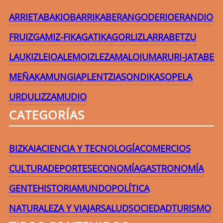
ARRIETA
BAKIO
BARRIKA
BERANGO
DERIO
ERANDIO
FRUIZ
GAMIZ-FIKA
GATIKA
GORLIZ
LARRABETZU
LAUKIZ
LEIOA
LEMOIZ
LEZAMA
LOIU
MARURI-JATABE
MEÑAKA
MUNGIA
PLENTZIA
SONDIKA
SOPELA
URDULIZ
ZAMUDIO
CATEGORÍAS
BIZKAIA
CIENCIA Y TECNOLOGÍA
COMERCIOS
CULTURA
DEPORTES
ECONOMÍA
GASTRONOMÍA
GENTE
HISTORIA
MUNDO
POLÍTICA
NATURALEZA Y VIAJAR
SALUD
SOCIEDAD
TURISMO