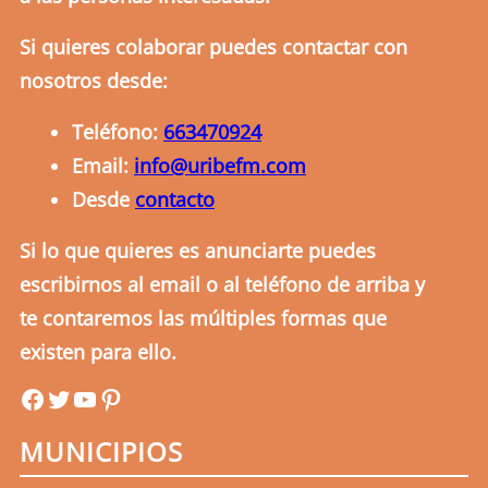
Si quieres colaborar puedes contactar con
nosotros desde:
Teléfono:
663470924
Email:
info@uribefm.com
Desde
contacto
Si lo que quieres es anunciarte puedes
escribirnos al email o al teléfono de arriba y
te contaremos las múltiples formas que
existen para ello.
uribefm
uribefm
YouTube
Pinterest
MUNICIPIOS