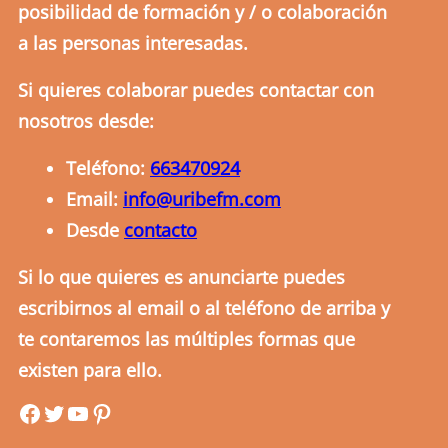
posibilidad de formación y / o colaboración
a las personas interesadas.
Si quieres colaborar puedes contactar con
nosotros desde:
Teléfono:
663470924
Email:
info@uribefm.com
Desde
contacto
Si lo que quieres es anunciarte puedes
escribirnos al email o al teléfono de arriba y
te contaremos las múltiples formas que
existen para ello.
uribefm
uribefm
YouTube
Pinterest