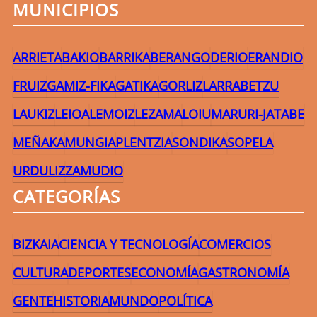
MUNICIPIOS
ARRIETA
BAKIO
BARRIKA
BERANGO
DERIO
ERANDIO
FRUIZ
GAMIZ-FIKA
GATIKA
GORLIZ
LARRABETZU
LAUKIZ
LEIOA
LEMOIZ
LEZAMA
LOIU
MARURI-JATABE
MEÑAKA
MUNGIA
PLENTZIA
SONDIKA
SOPELA
URDULIZ
ZAMUDIO
CATEGORÍAS
BIZKAIA
CIENCIA Y TECNOLOGÍA
COMERCIOS
CULTURA
DEPORTES
ECONOMÍA
GASTRONOMÍA
GENTE
HISTORIA
MUNDO
POLÍTICA