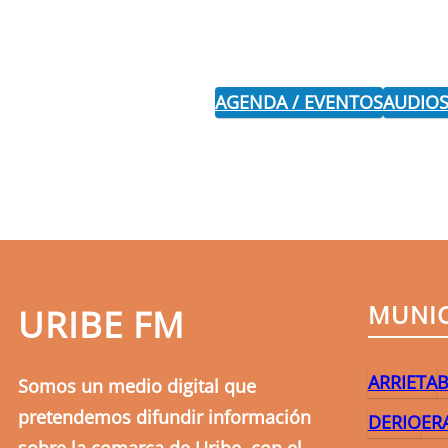
AGENDA / EVENTOS
AUDIOS
MUNIC
URIBE FM
ARRIETA
B
Somos un medio digital que
pretendemos difundir información
DERIO
ER