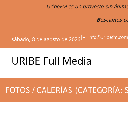
UribeFM es un proyecto sin ánimo
Buscamos co
|
|
–
info@uribefm.co
sábado, 8 de agosto de 2026
URIBE Full Media
FOTOS / GALERÍAS (CATEGORÍA: