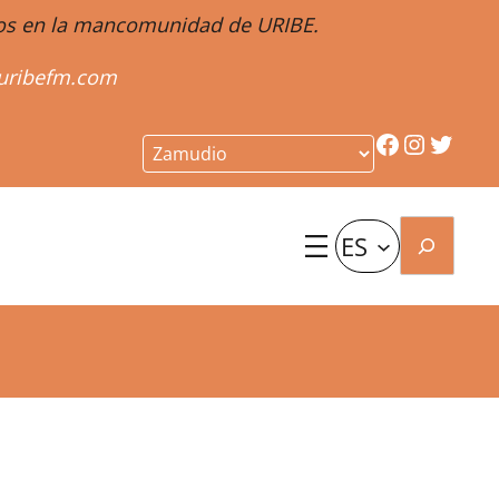
ntos en la mancomunidad de URIBE.
uribefm.com
Facebook
Instagr
Twitt
Buscar
ES