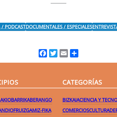
 / PODCAST
DOCUMENTALES / ESPECIALES
ENTREVIST
Facebook
Twitter
Email
Comparti
IPIOS
CATEGORÍAS
AKIO
BARRIKA
BERANGO
BIZKAIA
CIENCIA Y TECN
ANDIO
FRUIZ
GAMIZ-FIKA
COMERCIOS
CULTURA
DE