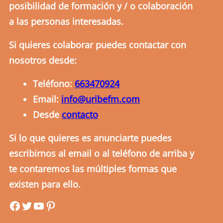
posibilidad de formación y / o colaboración
a las personas interesadas.
Si quieres colaborar puedes contactar con
nosotros desde:
Teléfono:
663470924
Email:
info@uribefm.com
Desde
contacto
Si lo que quieres es anunciarte puedes
escribirnos al email o al teléfono de arriba y
te contaremos las múltiples formas que
existen para ello.
uribefm
uribefm
YouTube
Pinterest