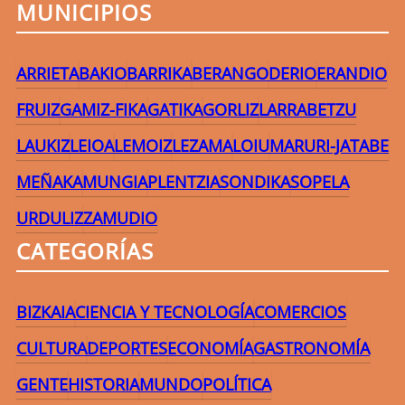
MUNICIPIOS
ARRIETA
BAKIO
BARRIKA
BERANGO
DERIO
ERANDIO
FRUIZ
GAMIZ-FIKA
GATIKA
GORLIZ
LARRABETZU
LAUKIZ
LEIOA
LEMOIZ
LEZAMA
LOIU
MARURI-JATABE
MEÑAKA
MUNGIA
PLENTZIA
SONDIKA
SOPELA
URDULIZ
ZAMUDIO
CATEGORÍAS
BIZKAIA
CIENCIA Y TECNOLOGÍA
COMERCIOS
CULTURA
DEPORTES
ECONOMÍA
GASTRONOMÍA
GENTE
HISTORIA
MUNDO
POLÍTICA