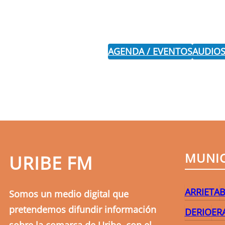
AGENDA / EVENTOS
AUDIOS
MUNIC
URIBE FM
ARRIETA
B
Somos un medio digital que
pretendemos difundir información
DERIO
ER