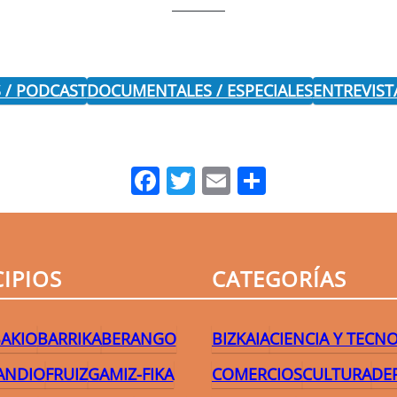
 / PODCAST
DOCUMENTALES / ESPECIALES
ENTREVIST
Facebook
Twitter
Email
Comparti
IPIOS
CATEGORÍAS
AKIO
BARRIKA
BERANGO
BIZKAIA
CIENCIA Y TECN
ANDIO
FRUIZ
GAMIZ-FIKA
COMERCIOS
CULTURA
DE