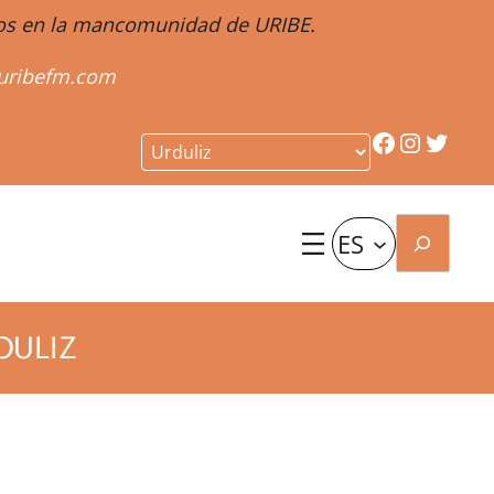
ntos en la mancomunidad de URIBE.
uribefm.com
Facebook
Instagr
Twitt
Buscar
ES
DULIZ