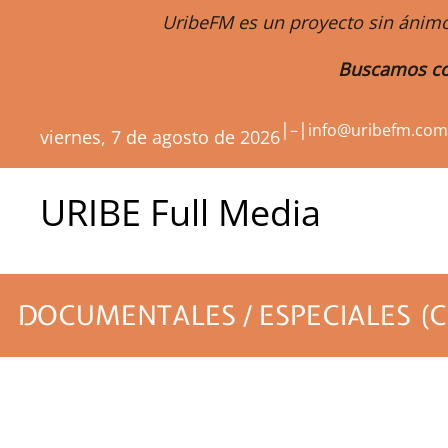
UribeFM es un proyecto sin ánimo
Buscamos co
|
|
–
info@uribefm.co
viernes, 7 de agosto de 2026
URIBE Full Media
DOCUMENTALES / ESPECIALES (