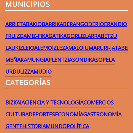
MUNICIPIOS
ARRIETA
BAKIO
BARRIKA
BERANGO
DERIO
ERANDIO
FRUIZ
GAMIZ-FIKA
GATIKA
GORLIZ
LARRABETZU
LAUKIZ
LEIOA
LEMOIZ
LEZAMA
LOIU
MARURI-JATABE
MEÑAKA
MUNGIA
PLENTZIA
SONDIKA
SOPELA
URDULIZ
ZAMUDIO
CATEGORÍAS
BIZKAIA
CIENCIA Y TECNOLOGÍA
COMERCIOS
CULTURA
DEPORTES
ECONOMÍA
GASTRONOMÍA
GENTE
HISTORIA
MUNDO
POLÍTICA