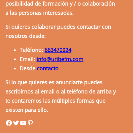
posibilidad de formación y / o colaboración
a las personas interesadas.
Si quieres colaborar puedes contactar con
nosotros desde:
Teléfono:
663470924
Email:
info@uribefm.com
Desde
contacto
Si lo que quieres es anunciarte puedes
escribirnos al email o al teléfono de arriba y
te contaremos las múltiples formas que
existen para ello.
uribefm
uribefm
YouTube
Pinterest