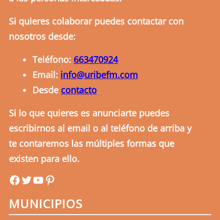
Si quieres colaborar puedes contactar con
nosotros desde:
Teléfono:
663470924
Email:
info@uribefm.com
Desde
contacto
Si lo que quieres es anunciarte puedes
escribirnos al email o al teléfono de arriba y
te contaremos las múltiples formas que
existen para ello.
uribefm
uribefm
YouTube
Pinterest
MUNICIPIOS