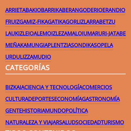
ARRIETA
BAKIO
BARRIKA
BERANGO
DERIO
ERANDIO
FRUIZ
GAMIZ-FIKA
GATIKA
GORLIZ
LARRABETZU
LAUKIZ
LEIOA
LEMOIZ
LEZAMA
LOIU
MARURI-JATABE
MEÑAKA
MUNGIA
PLENTZIA
SONDIKA
SOPELA
URDULIZ
ZAMUDIO
CATEGORÍAS
BIZKAIA
CIENCIA Y TECNOLOGÍA
COMERCIOS
CULTURA
DEPORTES
ECONOMÍA
GASTRONOMÍA
GENTE
HISTORIA
MUNDO
POLÍTICA
NATURALEZA Y VIAJAR
SALUD
SOCIEDAD
TURISMO