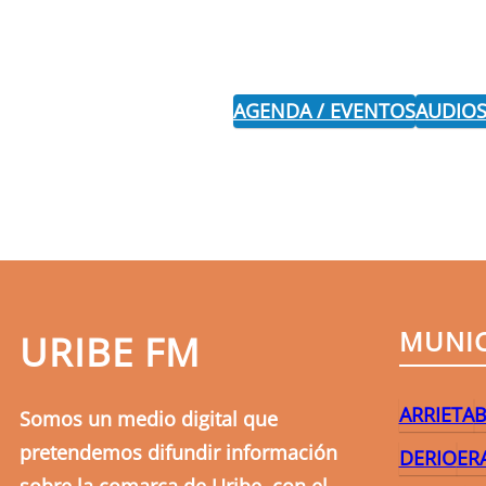
AGENDA / EVENTOS
AUDIOS
MUNIC
URIBE FM
ARRIETA
B
Somos un medio digital que
pretendemos difundir información
DERIO
ER