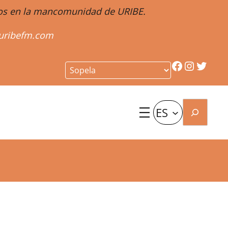
ntos en la mancomunidad de URIBE.
uribefm.com
Facebook
Instagr
Twitt
Buscar
ES