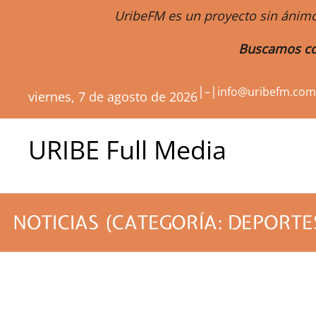
UribeFM es un proyecto sin ánimo
Buscamos co
|
|
–
info@uribefm.co
viernes, 7 de agosto de 2026
URIBE Full Media
NOTICIAS (CATEGORÍA: DEPORTE