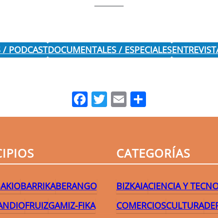
 / PODCAST
DOCUMENTALES / ESPECIALES
ENTREVIST
Facebook
Twitter
Email
Comparti
IPIOS
CATEGORÍAS
AKIO
BARRIKA
BERANGO
BIZKAIA
CIENCIA Y TECN
ANDIO
FRUIZ
GAMIZ-FIKA
COMERCIOS
CULTURA
DE