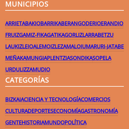
MUNICIPIOS
ARRIETA
BAKIO
BARRIKA
BERANGO
DERIO
ERANDIO
FRUIZ
GAMIZ-FIKA
GATIKA
GORLIZ
LARRABETZU
LAUKIZ
LEIOA
LEMOIZ
LEZAMA
LOIU
MARURI-JATABE
MEÑAKA
MUNGIA
PLENTZIA
SONDIKA
SOPELA
URDULIZ
ZAMUDIO
CATEGORÍAS
BIZKAIA
CIENCIA Y TECNOLOGÍA
COMERCIOS
CULTURA
DEPORTES
ECONOMÍA
GASTRONOMÍA
GENTE
HISTORIA
MUNDO
POLÍTICA