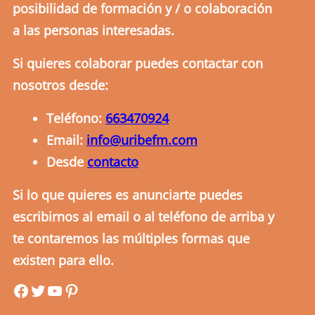
posibilidad de formación y / o colaboración
a las personas interesadas.
Si quieres colaborar puedes contactar con
nosotros desde:
Teléfono:
663470924
Email:
info@uribefm.com
Desde
contacto
Si lo que quieres es anunciarte puedes
escribirnos al email o al teléfono de arriba y
te contaremos las múltiples formas que
existen para ello.
uribefm
uribefm
YouTube
Pinterest